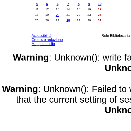
4
5
6
7
8
9
10
11
12
13
14
15
16
17
18
19
20
21
22
23
24
25
26
27
28
29
30
31
Accessibilità
Rete Bibliotecaria
Credits e redazione
Mappa del sito
Warning
: Unknown(): write fa
Unkn
Warning
: Unknown(): Failed to w
that the current setting of s
Unkn