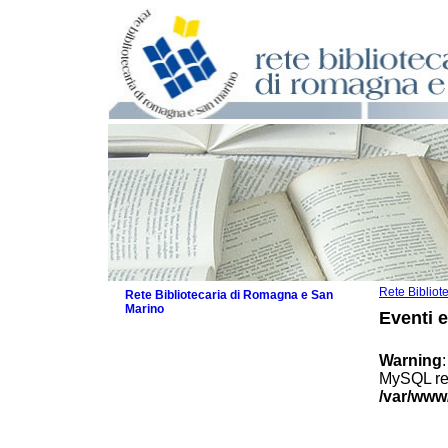
Rete Biblio
Rete Bibliotecaria di Romagna e San
Marino
Eventi 
La Rete
Biblioteche e archivi
Warning
Agenda
MySQL res
Patto intercomunale per la lettura
/var/www
2026
Patto locale per la lettura 2025
Patto locale per la lettura 2024