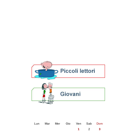
Patto locale per la lettura 2023
Presentazione del Patto per la lettura
della provincia di Ravenna - 2022
Festa del Libro 2014
Bibliopride in Bibliotour
Bibliotour OFF
Parlano del Bibliotour!
Premi e concorsi letterari
SBN: un'eredità per il futuro
Per bibliotecari e archivisti
Calendario eventi
« prec.
maggio 2026
succ. »
Lun
Mar
Mer
Gio
Ven
Sab
Dom
1
2
3