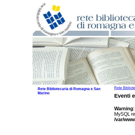
Rete Biblio
Rete Bibliotecaria di Romagna e San
Marino
Eventi 
La Rete
Biblioteche e archivi
Warning
Agenda
MySQL res
Patto intercomunale per la lettura
/var/www
2026
Patto locale per la lettura 2025
Patto locale per la lettura 2024