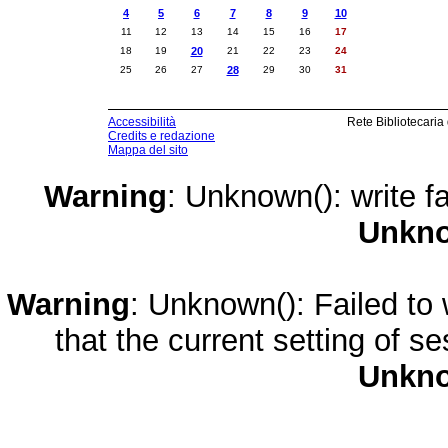
4
5
6
7
8
9
10
11
12
13
14
15
16
17
18
19
20
21
22
23
24
25
26
27
28
29
30
31
Accessibilità
Rete Bibliotecaria
Credits e redazione
Mappa del sito
Warning
: Unknown(): write fa
Unkn
Warning
: Unknown(): Failed to w
that the current setting of s
Unkn