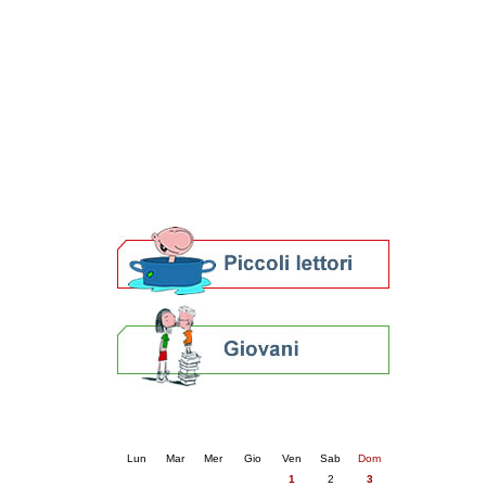
Patto locale per la lettura 2023
Presentazione del Patto per la lettura
della provincia di Ravenna - 2022
Festa del Libro 2014
Bibliopride in Bibliotour
Bibliotour OFF
Parlano del Bibliotour!
Premi e concorsi letterari
SBN: un'eredità per il futuro
Per bibliotecari e archivisti
Calendario eventi
« prec.
maggio 2026
succ. »
Lun
Mar
Mer
Gio
Ven
Sab
Dom
1
2
3