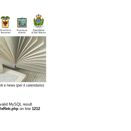
ti e news (per il calendario)
 valid MySQL result
/eRetr.php
on line
1212