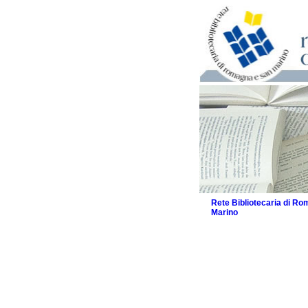
Rete Bibliotecaria di R
Marino
La Rete
Biblioteche e archivi
Agenda
Patto intercomunale per
2026
Patto locale per la let
Patto locale per la let