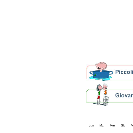
Patto locale per la let
Presentazione del Patto
della provincia di Rav
Festa del Libro 2014
Bibliopride in Bibliotou
Bibliotour OFF
Parlano del Bibliotour!
Premi e concorsi letter
SBN: un'eredità per il 
Per bibliotecari e archivi
Calendario eve
« prec.
maggio 202
Lun
Mar
Mer
Gio
V