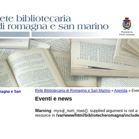
Rete Bibliotecaria di Romagna e San Marino
»
Agenda
»
Even
omagna e San
Eventi e news
Warning
: mysql_num_rows(): supplied argument is not a
resource in
/var/www/html/bibliotecheromagna/include
 la lettura
tura 2025
tura 2024