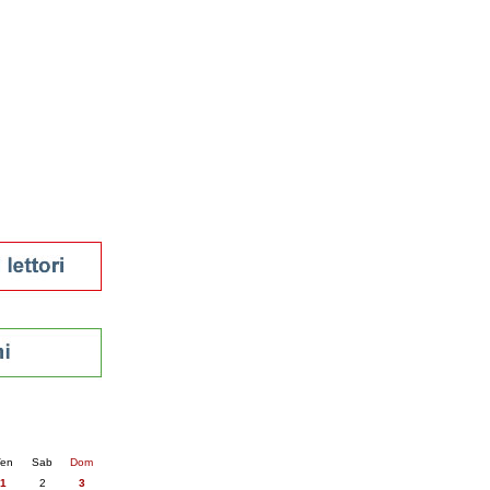
tura 2023
 per la lettura
enna - 2022
r
ari
futuro
sti
nti
6
succ. »
en
Sab
Dom
1
2
3