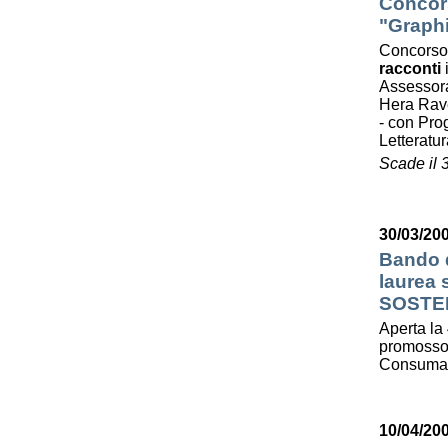
Concors
"Graphi
Concorso
racconti
Assessora
Hera Ra
- con Prog
Letterat
Scade il 
30/03/200
Bando d
laurea
SOSTE
Aperta la 
promosso 
Consumato
10/04/20