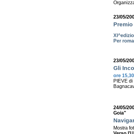
Organizza
23/05/20
Premio 
XI^edizi
Per roman
23/05/20
Gli Inco
ore 15,30
PIEVE di
Bagnacav
24/05/200
Goia"
Navigar
Mostra fo
Verso l'