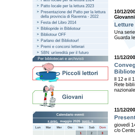
Patto locale per la lettura 2023
10/12/20
Presentazione del Patto per la lettura
della provincia di Ravenna - 2022
Giovanni
Festa del Libro 2014
Letture
Bibliopride in Bibliotour
Una serie
Bibliotour OFF
Guarda le
Parlano del Bibliotour!
Premi e concorsi letterari
SBN: un'eredità per il futuro
11/12/20
Per bibliotecari e archivisti
Convegn
Bibliot
Il 12 e il
Rete bibl
nazionale
11/12/20
Calendario eventi
Present
« prec.
maggio 2026
succ. »
giovedì 1
Lun
Mar
Mer
Gio
Ven
Sab
Dom
c/o Centro
1
2
3