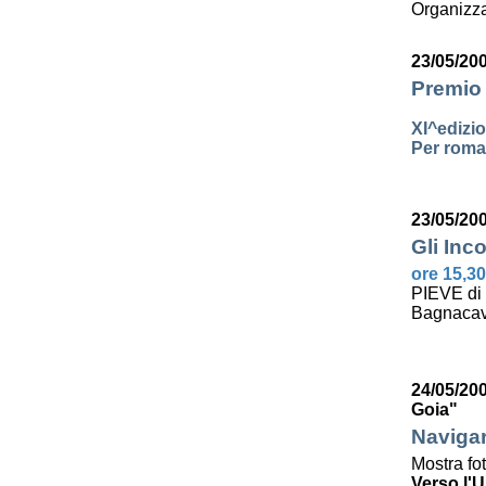
Organizza
23/05/20
Premio 
XI^edizi
Per roman
23/05/20
Gli Inco
ore 15,30
PIEVE di
Bagnacav
24/05/200
Goia"
Navigar
Mostra fo
Verso l'