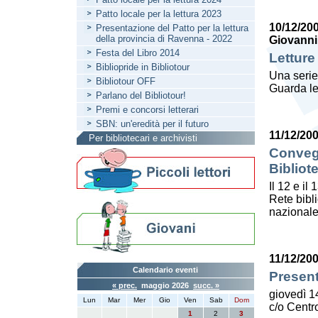
Patto locale per la lettura 2023
10/12/20
Presentazione del Patto per la lettura
della provincia di Ravenna - 2022
Giovanni
Festa del Libro 2014
Letture
Bibliopride in Bibliotour
Una serie
Bibliotour OFF
Guarda le
Parlano del Bibliotour!
Premi e concorsi letterari
SBN: un'eredità per il futuro
11/12/20
Per bibliotecari e archivisti
Convegn
Bibliot
Il 12 e il
Rete bibl
nazionale
11/12/20
Calendario eventi
Present
« prec.
maggio 2026
succ. »
giovedì 1
Lun
Mar
Mer
Gio
Ven
Sab
Dom
c/o Centro
1
2
3