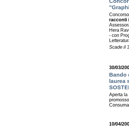
Concors
"Graphi
Concorso
racconti
Assessora
Hera Ra
- con Prog
Letterat
Scade il 
30/03/200
Bando d
laurea
SOSTE
Aperta la 
promosso 
Consumato
10/04/20