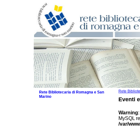
Rete Biblio
Rete Bibliotecaria di Romagna e San
Marino
Eventi 
La Rete
Biblioteche e archivi
Warning
Agenda
MySQL res
Patto intercomunale per la lettura
/var/www
2026
Patto locale per la lettura 2025
Patto locale per la lettura 2024