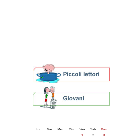
Patto locale per la lettura 2023
Presentazione del Patto per la lettura
della provincia di Ravenna - 2022
Festa del Libro 2014
Bibliopride in Bibliotour
Bibliotour OFF
Parlano del Bibliotour!
Premi e concorsi letterari
SBN: un'eredità per il futuro
Per bibliotecari e archivisti
Calendario eventi
« prec.
maggio 2026
succ. »
Lun
Mar
Mer
Gio
Ven
Sab
Dom
1
2
3