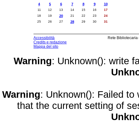
4
5
6
7
8
9
10
11
12
13
14
15
16
17
18
19
20
21
22
23
24
25
26
27
28
29
30
31
Accessibilità
Rete Bibliotecaria
Credits e redazione
Mappa del sito
Warning
: Unknown(): write fa
Unkn
Warning
: Unknown(): Failed to w
that the current setting of s
Unkn