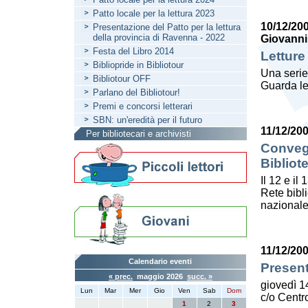
Patto locale per la lettura 2023
10/12/20
Presentazione del Patto per la lettura
della provincia di Ravenna - 2022
Giovanni
Festa del Libro 2014
Letture
Bibliopride in Bibliotour
Una serie
Bibliotour OFF
Guarda le
Parlano del Bibliotour!
Premi e concorsi letterari
SBN: un'eredità per il futuro
11/12/20
Per bibliotecari e archivisti
Convegn
Bibliot
Il 12 e il
Rete bibl
nazionale
11/12/20
Calendario eventi
Present
« prec.
maggio 2026
succ. »
giovedì 1
Lun
Mar
Mer
Gio
Ven
Sab
Dom
c/o Centro
1
2
3