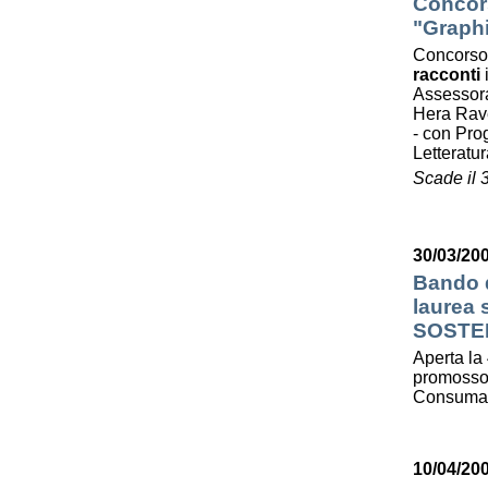
Concors
"Graphi
Concorso
racconti
Assessora
Hera Ra
- con Prog
Letterat
Scade il 
30/03/200
Bando d
laurea
SOSTE
Aperta la 
promosso 
Consumato
10/04/20