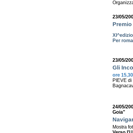
Organizza
23/05/20
Premio 
XI^edizi
Per roman
23/05/20
Gli Inco
ore 15,30
PIEVE di
Bagnacav
24/05/200
Goia"
Navigar
Mostra fo
Verso l'