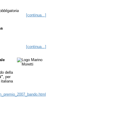
bbligatoria
[continua...]
na
[continua...]
ale
do della
i"
, per
 italiana
cm_premio_2007_bando.html