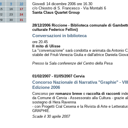
Giovedì 14 dicembre 2006 ore 16.30
8
9
10
c/o Chiostro di S. Francesco - Via Montalti 6
15
16
17
Santa Claus Quartet Group
22
23
24
29
30
31
28/12/2006 Riccione - Biblioteca comunale di Gambetto
culturale Federico Fellini)
Conversazioni in biblioteca
ore 20.45
Il mito di Ulisse
La "conversazione" sarà condotta e animata da Antonio Ca
stabile del Friuli-Venezia Giulia e dall'attrice Daniela Giova
Presso la Sala conferenze del Centro della Pesa
01/02/2007 - 01/05/2007 Cervia
Concorso Nazionale di Narrativa "Graphie" - VII
Edizione 2006
Concorso per
romanzo breve
o
raccolta di racconti
inde
da Comune di Cervia - Assessorato alla Cultura - grazie al
sostegno di Hera Ravenna
- con Progetti Cral Cesena e la Rivista di Arte e Letteratur
GRAPHIE.
Scade il 30 aprile 2007