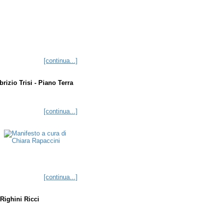
[continua...]
rizio Trisi - Piano Terra
[continua...]
[continua...]
Righini Ricci