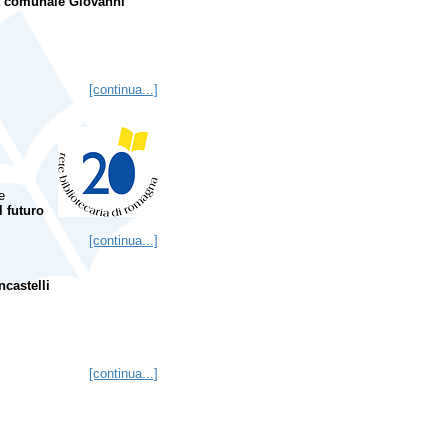
ca comunale Giovanni
[continua...]
e
Il futuro
[continua...]
castelli
[continua...]