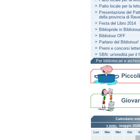
Patto locale per la let
Presentazione del Patto
della provincia di Rav
Festa del Libro 2014
Bibliopride in Bibliotou
Bibliotour OFF
Parlano del Bibliotour!
Premi e concorsi letter
SBN: un'eredità per il 
Per bibliotecari e archivi
Calendario eve
« prec.
maggio 202
Lun
Mar
Mer
Gio
V