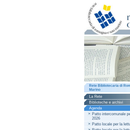
Rete Bibliotecaria di R
Marino
La Rete
Biblioteche e archivi
Agenda
Patto intercomunale per
2026
Patto locale per la let
Patto locale per la let