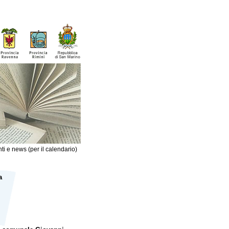
ti e news (per il calendario)
a