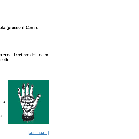
la (presso il Centro
lenda, Direttore del Teatro
netti.
I
tto
a
[continua...]