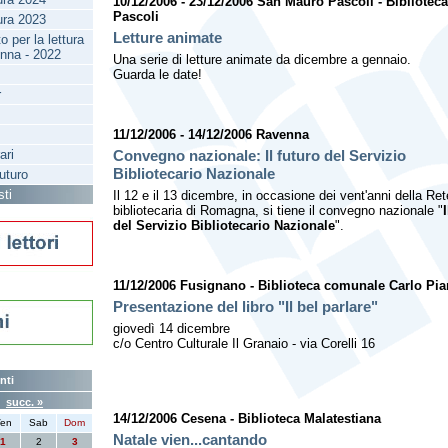
10/12/2006 - 23/12/2006 San Mauro Pascoli - Bibliote
Pascoli
tura 2023
Letture animate
 per la lettura
enna - 2022
Una serie di letture animate da dicembre a gennaio.
Guarda le date!
r
11/12/2006 - 14/12/2006 Ravenna
ari
Convegno nazionale: Il futuro del Servizio
Bibliotecario Nazionale
futuro
sti
Il 12 e il 13 dicembre, in occasione dei vent'anni della Ret
bibliotecaria di Romagna, si tiene il convegno nazionale "
del Servizio Bibliotecario Nazionale
".
11/12/2006 Fusignano - Biblioteca comunale Carlo Pian
Presentazione del libro "Il bel parlare"
giovedì 14 dicembre
c/o Centro Culturale Il Granaio - via Corelli 16
nti
6
succ. »
14/12/2006 Cesena - Biblioteca Malatestiana
en
Sab
Dom
Natale vien...cantando
1
2
3