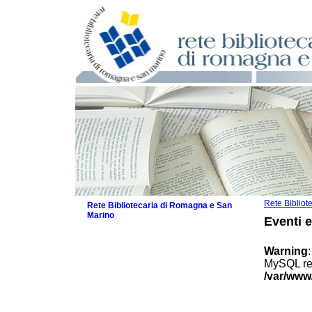
Rete Biblio
Rete Bibliotecaria di Romagna e San
Marino
Eventi 
La Rete
Biblioteche e archivi
Warning
Agenda
MySQL res
Patto intercomunale per la lettura
/var/www
2026
Patto locale per la lettura 2025
Patto locale per la lettura 2024