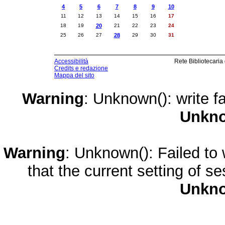
4
5
6
7
8
9
10
11
12
13
14
15
16
17
18
19
20
21
22
23
24
25
26
27
28
29
30
31
Accessibilità
Rete Bibliotecaria
Credits e redazione
Mappa del sito
Warning
: Unknown(): write fa
Unkn
Warning
: Unknown(): Failed to w
that the current setting of s
Unkn