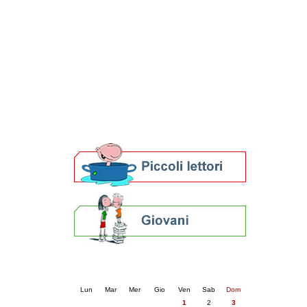
Patto locale per la lettura 2023
Presentazione del Patto per la lettura
della provincia di Ravenna - 2022
Festa del Libro 2014
Bibliopride in Bibliotour
Bibliotour OFF
Parlano del Bibliotour!
Premi e concorsi letterari
SBN: un'eredità per il futuro
Per bibliotecari e archivisti
Calendario eventi
« prec.
maggio 2026
succ. »
Lun
Mar
Mer
Gio
Ven
Sab
Dom
1
2
3