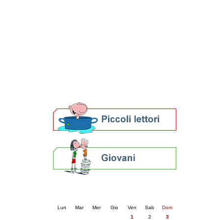
Patto locale per la lettura 2023
Presentazione del Patto per la lettura
della provincia di Ravenna - 2022
Festa del Libro 2014
Bibliopride in Bibliotour
Bibliotour OFF
Parlano del Bibliotour!
Premi e concorsi letterari
SBN: un'eredità per il futuro
Per bibliotecari e archivisti
Calendario eventi
« prec.
maggio 2026
succ. »
Lun
Mar
Mer
Gio
Ven
Sab
Dom
1
2
3