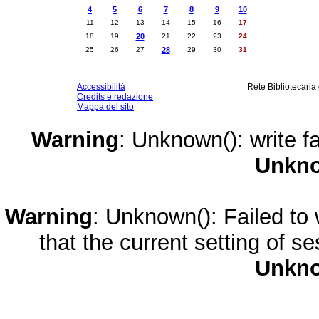
4
5
6
7
8
9
10
11
12
13
14
15
16
17
18
19
20
21
22
23
24
25
26
27
28
29
30
31
Accessibilità
Rete Bibliotecaria
Credits e redazione
Mappa del sito
Warning
: Unknown(): write fa
Unkn
Warning
: Unknown(): Failed to w
that the current setting of s
Unkn