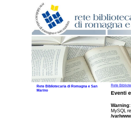
Rete Biblio
Rete Bibliotecaria di Romagna e San
Marino
Eventi 
La Rete
Biblioteche e archivi
Warning
Agenda
MySQL res
Patto intercomunale per la lettura
/var/www
2026
Patto locale per la lettura 2025
Patto locale per la lettura 2024