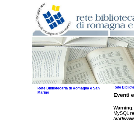
Rete Biblio
Rete Bibliotecaria di Romagna e San
Marino
Eventi 
La Rete
Biblioteche e archivi
Warning
Agenda
MySQL res
Patto intercomunale per la lettura
/var/www
2026
Patto locale per la lettura 2025
Patto locale per la lettura 2024