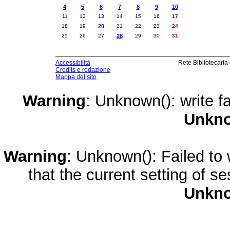
4
5
6
7
8
9
10
11
12
13
14
15
16
17
18
19
20
21
22
23
24
25
26
27
28
29
30
31
Accessibilità
Rete Bibliotecaria
Credits e redazione
Mappa del sito
Warning
: Unknown(): write fa
Unkn
Warning
: Unknown(): Failed to w
that the current setting of s
Unkn