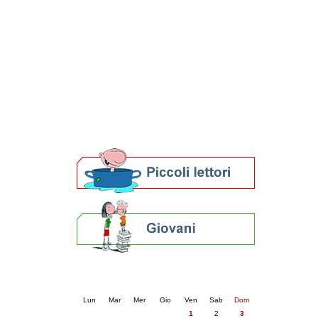
Patto locale per la lettura 2023
Presentazione del Patto per la lettura
della provincia di Ravenna - 2022
Festa del Libro 2014
Bibliopride in Bibliotour
Bibliotour OFF
Parlano del Bibliotour!
Premi e concorsi letterari
SBN: un'eredità per il futuro
Per bibliotecari e archivisti
Calendario eventi
« prec.
maggio 2026
succ. »
Lun
Mar
Mer
Gio
Ven
Sab
Dom
1
2
3