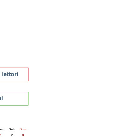
tura 2023
 per la lettura
enna - 2022
r
ari
futuro
sti
nti
6
succ. »
en
Sab
Dom
1
2
3