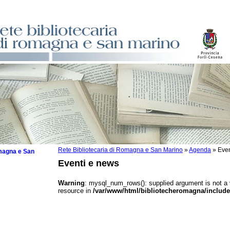
Rete Bibliotecaria di Romagna e San Marino
»
Agenda
»
Even
omagna e San
Eventi e news
Warning
: mysql_num_rows(): supplied argument is not a
resource in
/var/www/html/bibliotecheromagna/include
 la lettura
tura 2025
tura 2024