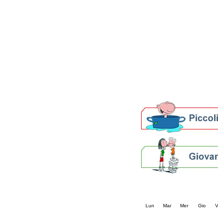
Patto locale per la let
Presentazione del Patto
della provincia di Rav
Festa del Libro 2014
Bibliopride in Bibliotou
Bibliotour OFF
Parlano del Bibliotour!
Premi e concorsi letter
SBN: un'eredità per il 
Per bibliotecari e archivi
Calendario eve
« prec.
maggio 202
Lun
Mar
Mer
Gio
V