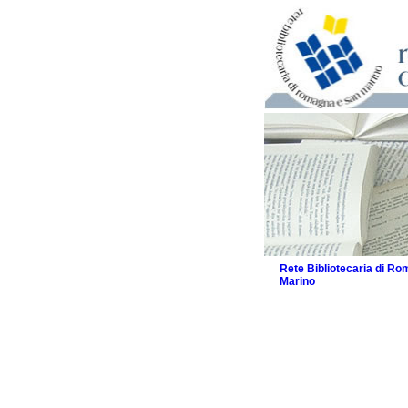
Rete Bibliotecaria di R
Marino
La Rete
Biblioteche e archivi
Agenda
Patto intercomunale per
2026
Patto locale per la let
Patto locale per la let