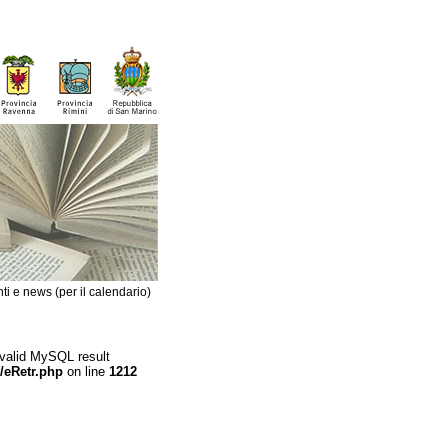
ti e news (per il calendario)
 valid MySQL result
/eRetr.php
on line
1212