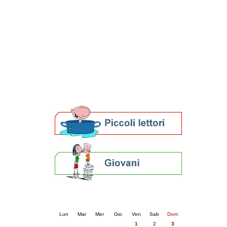
Patto locale per la lettura 2023
Presentazione del Patto per la lettura
della provincia di Ravenna - 2022
Festa del Libro 2014
Bibliopride in Bibliotour
Bibliotour OFF
Parlano del Bibliotour!
Premi e concorsi letterari
SBN: un'eredità per il futuro
Per bibliotecari e archivisti
Calendario eventi
« prec.
maggio 2026
succ. »
Lun
Mar
Mer
Gio
Ven
Sab
Dom
1
2
3