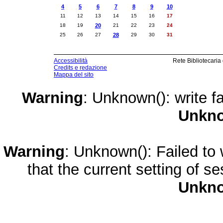
4
5
6
7
8
9
10
11
12
13
14
15
16
17
18
19
20
21
22
23
24
25
26
27
28
29
30
31
Accessibilità
Rete Bibliotecaria
Credits e redazione
Mappa del sito
Warning
: Unknown(): write fa
Unkn
Warning
: Unknown(): Failed to w
that the current setting of s
Unkn