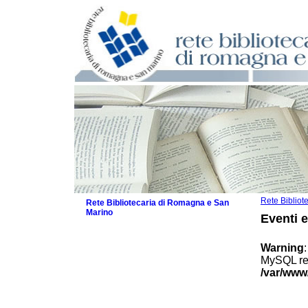
Rete Biblio
Rete Bibliotecaria di Romagna e San
Marino
Eventi 
La Rete
Biblioteche e archivi
Warning
Agenda
MySQL res
Patto intercomunale per la lettura
/var/www
2026
Patto locale per la lettura 2025
Patto locale per la lettura 2024