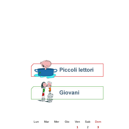
Patto locale per la lettura 2023
Presentazione del Patto per la lettura
della provincia di Ravenna - 2022
Festa del Libro 2014
Bibliopride in Bibliotour
Bibliotour OFF
Parlano del Bibliotour!
Premi e concorsi letterari
SBN: un'eredità per il futuro
Per bibliotecari e archivisti
Calendario eventi
« prec.
maggio 2026
succ. »
Lun
Mar
Mer
Gio
Ven
Sab
Dom
1
2
3