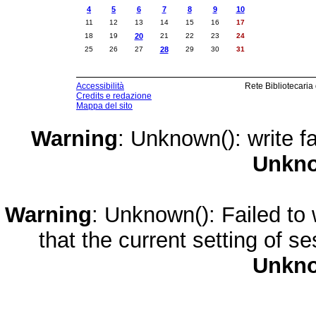
4
5
6
7
8
9
10
11
12
13
14
15
16
17
18
19
20
21
22
23
24
25
26
27
28
29
30
31
Accessibilità
Rete Bibliotecaria
Credits e redazione
Mappa del sito
Warning
: Unknown(): write fa
Unkn
Warning
: Unknown(): Failed to w
that the current setting of s
Unkn