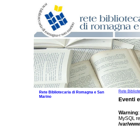
Rete Biblio
Rete Bibliotecaria di Romagna e San
Marino
Eventi 
La Rete
Biblioteche e archivi
Warning
Agenda
MySQL res
Patto intercomunale per la lettura
/var/www
2026
Patto locale per la lettura 2025
Patto locale per la lettura 2024