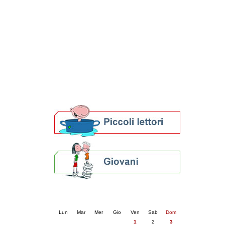
Patto locale per la lettura 2023
Presentazione del Patto per la lettura
della provincia di Ravenna - 2022
Festa del Libro 2014
Bibliopride in Bibliotour
Bibliotour OFF
Parlano del Bibliotour!
Premi e concorsi letterari
SBN: un'eredità per il futuro
Per bibliotecari e archivisti
Calendario eventi
« prec.
maggio 2026
succ. »
Lun
Mar
Mer
Gio
Ven
Sab
Dom
1
2
3