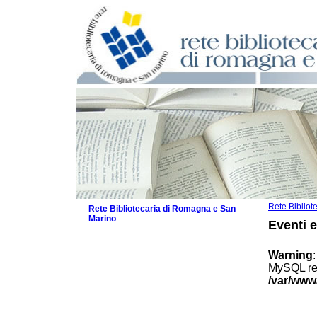
Rete Biblio
Rete Bibliotecaria di Romagna e San
Marino
Eventi 
La Rete
Biblioteche e archivi
Warning
Agenda
MySQL res
Patto intercomunale per la lettura
/var/www
2026
Patto locale per la lettura 2025
Patto locale per la lettura 2024