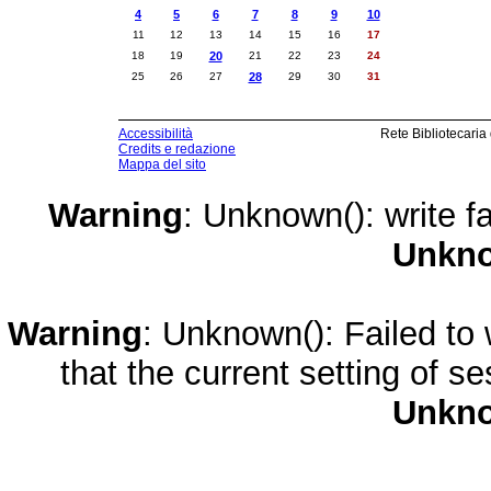
4
5
6
7
8
9
10
11
12
13
14
15
16
17
18
19
20
21
22
23
24
25
26
27
28
29
30
31
Accessibilità
Rete Bibliotecaria
Credits e redazione
Mappa del sito
Warning
: Unknown(): write fa
Unkn
Warning
: Unknown(): Failed to w
that the current setting of s
Unkn