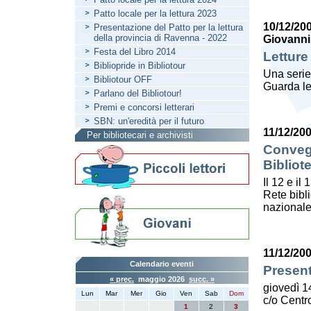
Patto locale per la lettura 2023
10/12/20
Presentazione del Patto per la lettura
della provincia di Ravenna - 2022
Giovanni
Festa del Libro 2014
Letture
Bibliopride in Bibliotour
Una serie
Bibliotour OFF
Guarda le
Parlano del Bibliotour!
Premi e concorsi letterari
SBN: un'eredità per il futuro
11/12/20
Per bibliotecari e archivisti
Convegn
Bibliot
Il 12 e il
Rete bibl
nazionale
11/12/20
Calendario eventi
Present
« prec.
maggio 2026
succ. »
giovedì 1
Lun
Mar
Mer
Gio
Ven
Sab
Dom
c/o Centro
1
2
3