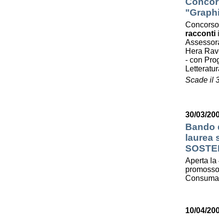
Concors
"Graphi
Concorso
racconti
Assessora
Hera Ra
- con Prog
Letterat
Scade il 
30/03/200
Bando d
laurea
SOSTE
Aperta la 
promosso 
Consumato
10/04/20