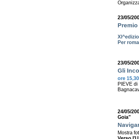
Organizza
23/05/20
Premio 
XI^edizi
Per roman
23/05/20
Gli Inco
ore 15,30
PIEVE di
Bagnacav
24/05/200
Goia"
Navigar
Mostra fo
Verso l'