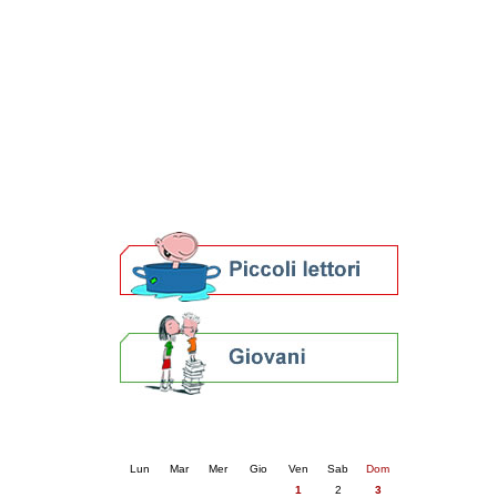
Patto locale per la lettura 2023
Presentazione del Patto per la lettura
della provincia di Ravenna - 2022
Festa del Libro 2014
Bibliopride in Bibliotour
Bibliotour OFF
Parlano del Bibliotour!
Premi e concorsi letterari
SBN: un'eredità per il futuro
Per bibliotecari e archivisti
Calendario eventi
« prec.
maggio 2026
succ. »
Lun
Mar
Mer
Gio
Ven
Sab
Dom
1
2
3