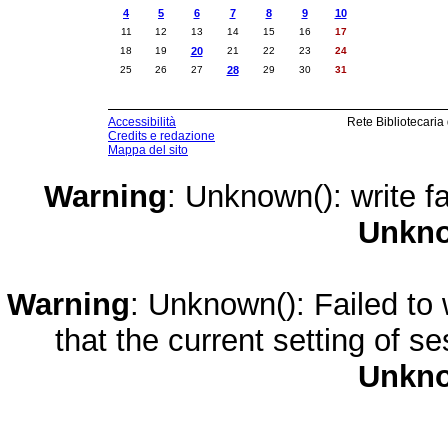
4
5
6
7
8
9
10
11
12
13
14
15
16
17
18
19
20
21
22
23
24
25
26
27
28
29
30
31
Accessibilità
Rete Bibliotecaria
Credits e redazione
Mappa del sito
Warning
: Unknown(): write fa
Unkn
Warning
: Unknown(): Failed to w
that the current setting of s
Unkn