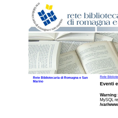
Rete Biblio
Rete Bibliotecaria di Romagna e San
Marino
Eventi 
La Rete
Biblioteche e archivi
Warning
Agenda
MySQL res
Patto intercomunale per la lettura
/var/www
2026
Patto locale per la lettura 2025
Patto locale per la lettura 2024