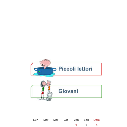
Patto locale per la lettura 2023
Presentazione del Patto per la lettura
della provincia di Ravenna - 2022
Festa del Libro 2014
Bibliopride in Bibliotour
Bibliotour OFF
Parlano del Bibliotour!
Premi e concorsi letterari
SBN: un'eredità per il futuro
Per bibliotecari e archivisti
Calendario eventi
« prec.
maggio 2026
succ. »
Lun
Mar
Mer
Gio
Ven
Sab
Dom
1
2
3