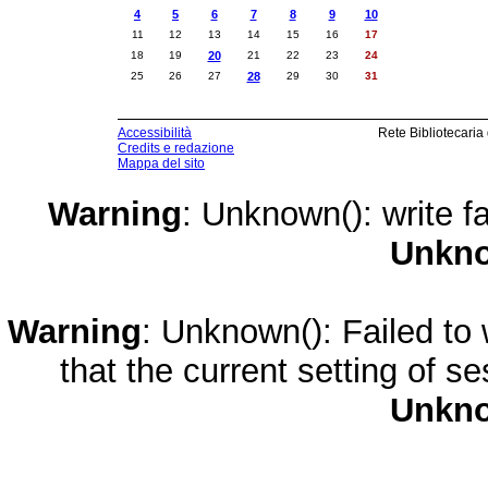
4
5
6
7
8
9
10
11
12
13
14
15
16
17
18
19
20
21
22
23
24
25
26
27
28
29
30
31
Accessibilità
Rete Bibliotecaria
Credits e redazione
Mappa del sito
Warning
: Unknown(): write fa
Unkn
Warning
: Unknown(): Failed to w
that the current setting of s
Unkn