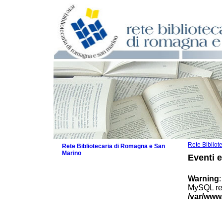
Rete Biblio
Rete Bibliotecaria di Romagna e San
Marino
Eventi 
La Rete
Biblioteche e archivi
Warning
Agenda
MySQL res
Patto intercomunale per la lettura
/var/www
2026
Patto locale per la lettura 2025
Patto locale per la lettura 2024