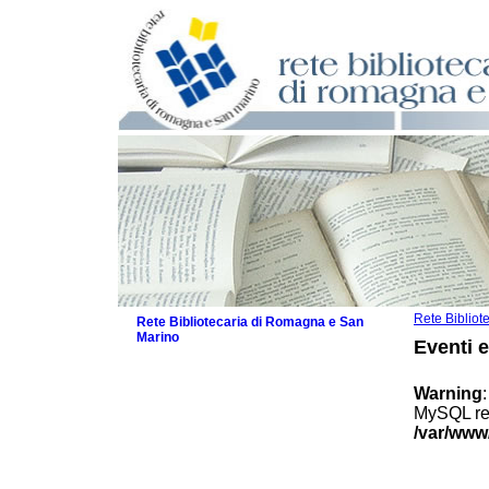
Rete Biblio
Rete Bibliotecaria di Romagna e San
Marino
Eventi 
La Rete
Biblioteche e archivi
Warning
Agenda
MySQL res
Patto intercomunale per la lettura
/var/www
2026
Patto locale per la lettura 2025
Patto locale per la lettura 2024