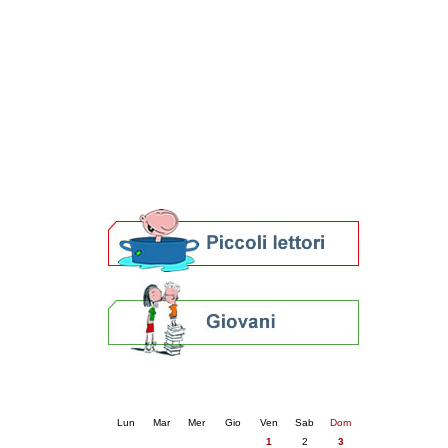
Patto locale per la lettura 2023
Presentazione del Patto per la lettura
della provincia di Ravenna - 2022
Festa del Libro 2014
Bibliopride in Bibliotour
Bibliotour OFF
Parlano del Bibliotour!
Premi e concorsi letterari
SBN: un'eredità per il futuro
Per bibliotecari e archivisti
Calendario eventi
« prec.
maggio 2026
succ. »
Lun
Mar
Mer
Gio
Ven
Sab
Dom
1
2
3