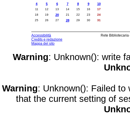
4
5
6
7
8
9
10
11
12
13
14
15
16
17
18
19
20
21
22
23
24
25
26
27
28
29
30
31
Accessibilità
Rete Bibliotecaria
Credits e redazione
Mappa del sito
Warning
: Unknown(): write fa
Unkn
Warning
: Unknown(): Failed to w
that the current setting of s
Unkn