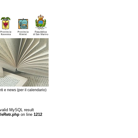
ti e news (per il calendario)
 valid MySQL result
/eRetr.php
on line
1212