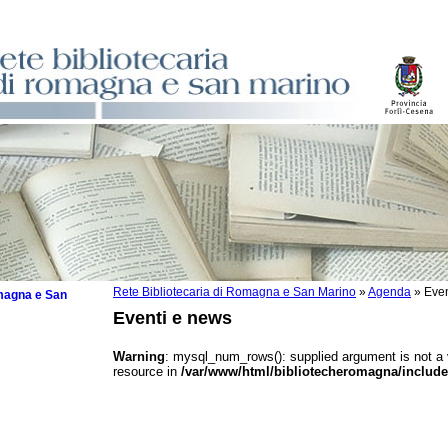
Rete Bibliotecaria di Romagna e San Marino
»
Agenda
»
Even
omagna e San
Eventi e news
Warning
: mysql_num_rows(): supplied argument is not a
resource in
/var/www/html/bibliotecheromagna/include
 la lettura
tura 2025
tura 2024