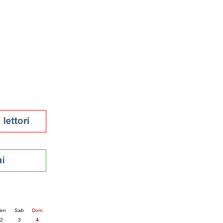
tura 2023
 per la lettura
enna - 2022
r
ari
futuro
sti
nti
5
succ. »
en
Sab
Dom
2
3
4