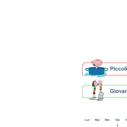
Patto locale per la let
Presentazione del Patto
della provincia di Rav
Festa del Libro 2014
Bibliopride in Bibliotou
Bibliotour OFF
Parlano del Bibliotour!
Premi e concorsi letter
SBN: un'eredità per il 
Per bibliotecari e archivi
Calendario eve
« prec.
maggio 202
Lun
Mar
Mer
Gio
V
1