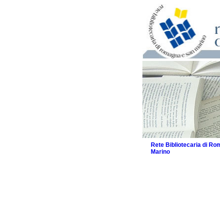
Rete Bibliotecaria di R
Marino
La Rete
Biblioteche e archivi
Agenda
Patto intercomunale per
2026
Patto locale per la let
Patto locale per la let