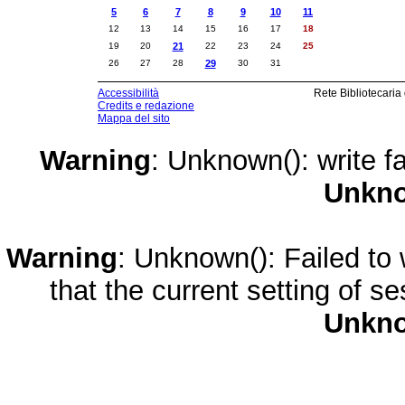
5
6
7
8
9
10
11
12
13
14
15
16
17
18
19
20
21
22
23
24
25
26
27
28
29
30
31
Accessibilità
Rete Bibliotecaria
Credits e redazione
Mappa del sito
Warning
: Unknown(): write fa
Unkn
Warning
: Unknown(): Failed to w
that the current setting of s
Unkn