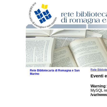
Rete Biblio
Rete Bibliotecaria di Romagna e San
Marino
Eventi 
La Rete
Biblioteche e archivi
Warning
Agenda
MySQL res
Patto intercomunale per la lettura
/var/www
2026
Patto locale per la lettura 2025
Patto locale per la lettura 2024