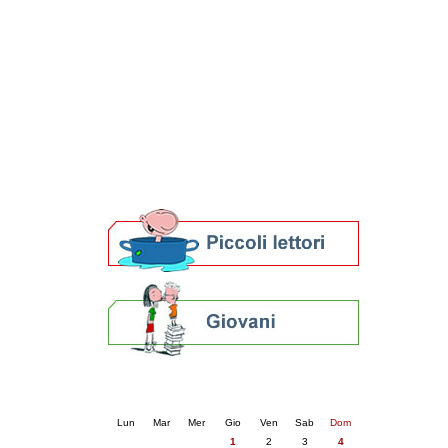
Patto locale per la lettura 2023
Presentazione del Patto per la lettura
della provincia di Ravenna - 2022
Festa del Libro 2014
Bibliopride in Bibliotour
Bibliotour OFF
Parlano del Bibliotour!
Premi e concorsi letterari
SBN: un'eredità per il futuro
Per bibliotecari e archivisti
Calendario eventi
« prec.
maggio 2025
succ. »
Lun
Mar
Mer
Gio
Ven
Sab
Dom
1
2
3
4