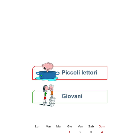
Patto locale per la lettura 2023
Presentazione del Patto per la lettura
della provincia di Ravenna - 2022
Festa del Libro 2014
Bibliopride in Bibliotour
Bibliotour OFF
Parlano del Bibliotour!
Premi e concorsi letterari
SBN: un'eredità per il futuro
Per bibliotecari e archivisti
Calendario eventi
« prec.
maggio 2025
succ. »
Lun
Mar
Mer
Gio
Ven
Sab
Dom
1
2
3
4