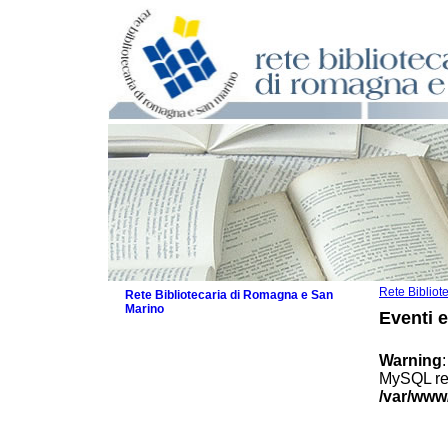
Rete Biblio
Rete Bibliotecaria di Romagna e San
Marino
Eventi 
La Rete
Biblioteche e archivi
Warning
Agenda
MySQL res
Patto intercomunale per la lettura
/var/www
2026
Patto locale per la lettura 2025
Patto locale per la lettura 2024