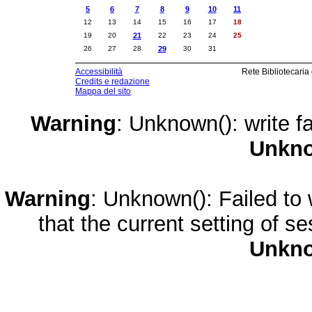
5
6
7
8
9
10
11
12
13
14
15
16
17
18
19
20
21
22
23
24
25
26
27
28
29
30
31
Accessibilità
Rete Bibliotecaria
Credits e redazione
Mappa del sito
Warning
: Unknown(): write fa
Unkn
Warning
: Unknown(): Failed to w
that the current setting of s
Unkn