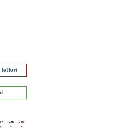
tura 2023
 per la lettura
enna - 2022
r
ari
futuro
sti
nti
5
succ. »
en
Sab
Dom
2
3
4