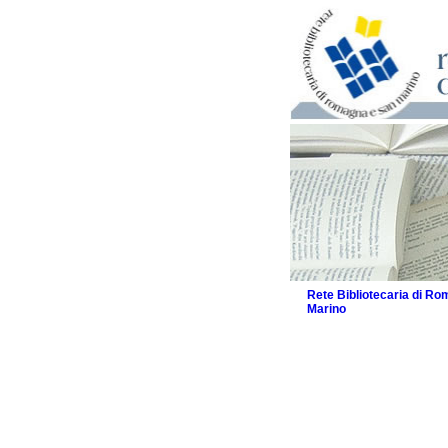
Rete Bibliotecaria di R
Marino
La Rete
Biblioteche e archivi
Agenda
Patto intercomunale per
2026
Patto locale per la let
Patto locale per la let