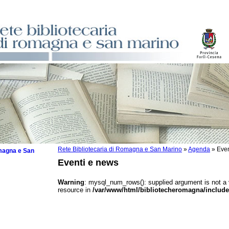
Rete Bibliotecaria di Romagna e San Marino
»
Agenda
»
Even
omagna e San
Eventi e news
Warning
: mysql_num_rows(): supplied argument is not a
resource in
/var/www/html/bibliotecheromagna/include
 la lettura
tura 2025
tura 2024