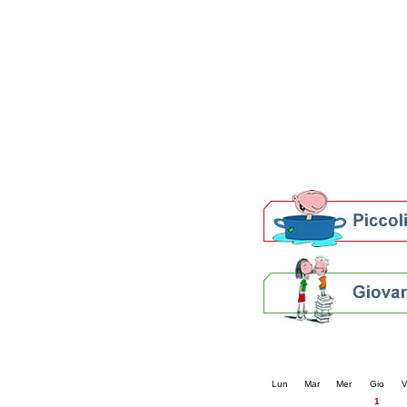
Patto locale per la let
Presentazione del Patto
della provincia di Rav
Festa del Libro 2014
Bibliopride in Bibliotou
Bibliotour OFF
Parlano del Bibliotour!
Premi e concorsi letter
SBN: un'eredità per il 
Per bibliotecari e archivi
Calendario eve
« prec.
maggio 202
Lun
Mar
Mer
Gio
V
1