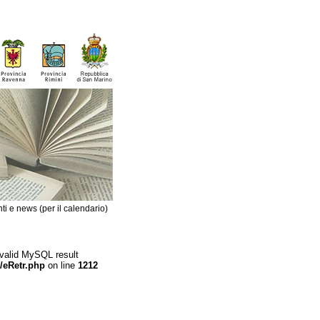
ti e news (per il calendario)
 valid MySQL result
/eRetr.php
on line
1212