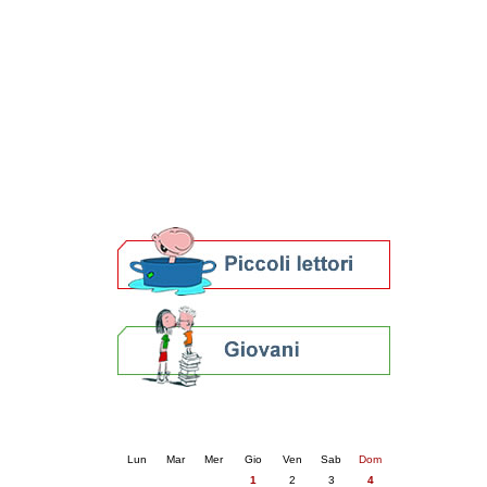
Patto locale per la lettura 2023
Presentazione del Patto per la lettura
della provincia di Ravenna - 2022
Festa del Libro 2014
Bibliopride in Bibliotour
Bibliotour OFF
Parlano del Bibliotour!
Premi e concorsi letterari
SBN: un'eredità per il futuro
Per bibliotecari e archivisti
Calendario eventi
« prec.
maggio 2025
succ. »
Lun
Mar
Mer
Gio
Ven
Sab
Dom
1
2
3
4