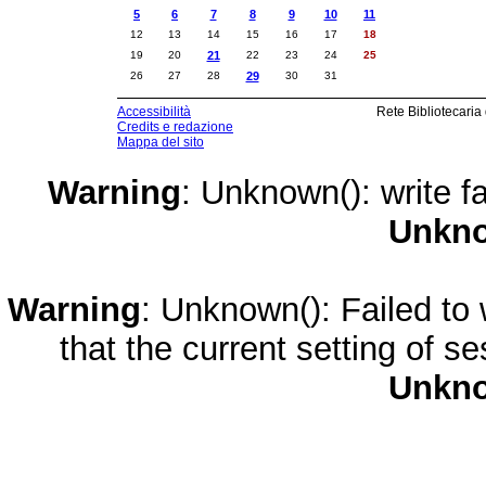
5
6
7
8
9
10
11
12
13
14
15
16
17
18
19
20
21
22
23
24
25
26
27
28
29
30
31
Accessibilità
Rete Bibliotecaria
Credits e redazione
Mappa del sito
Warning
: Unknown(): write fa
Unkn
Warning
: Unknown(): Failed to w
that the current setting of s
Unkn