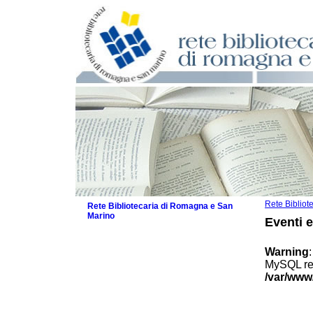
Rete Biblio
Rete Bibliotecaria di Romagna e San
Marino
Eventi 
La Rete
Biblioteche e archivi
Warning
Agenda
MySQL res
Patto intercomunale per la lettura
/var/www
2026
Patto locale per la lettura 2025
Patto locale per la lettura 2024