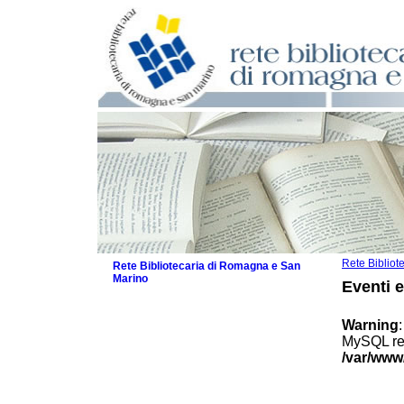
Rete Biblio
Rete Bibliotecaria di Romagna e San
Marino
Eventi 
La Rete
Biblioteche e archivi
Warning
Agenda
MySQL res
Patto intercomunale per la lettura
/var/www
2026
Patto locale per la lettura 2025
Patto locale per la lettura 2024