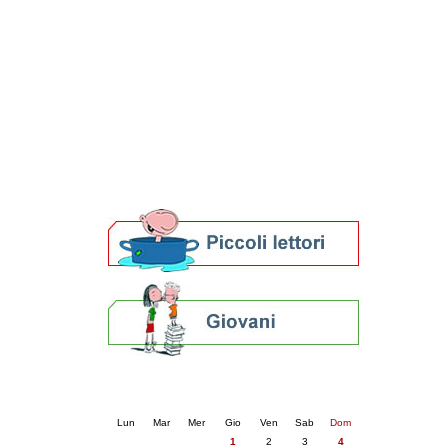
Patto locale per la lettura 2023
Presentazione del Patto per la lettura
della provincia di Ravenna - 2022
Festa del Libro 2014
Bibliopride in Bibliotour
Bibliotour OFF
Parlano del Bibliotour!
Premi e concorsi letterari
SBN: un'eredità per il futuro
Per bibliotecari e archivisti
Calendario eventi
« prec.
maggio 2025
succ. »
Lun
Mar
Mer
Gio
Ven
Sab
Dom
1
2
3
4