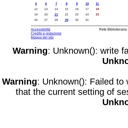
5
6
7
8
9
10
11
12
13
14
15
16
17
18
19
20
21
22
23
24
25
26
27
28
29
30
31
Accessibilità
Rete Bibliotecaria
Credits e redazione
Mappa del sito
Warning
: Unknown(): write fa
Unkn
Warning
: Unknown(): Failed to w
that the current setting of s
Unkn