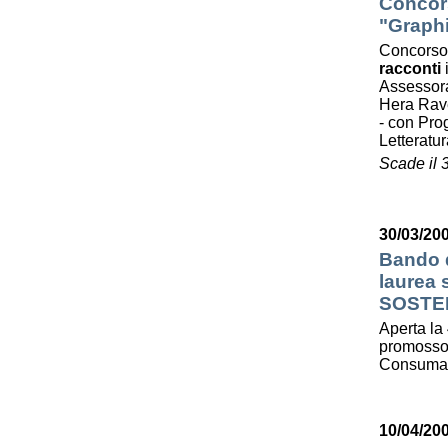
Concors
"Graphi
Concorso
racconti
Assessora
Hera Ra
- con Prog
Letterat
Scade il 
30/03/200
Bando d
laurea
SOSTE
Aperta la 
promosso 
Consumato
10/04/20