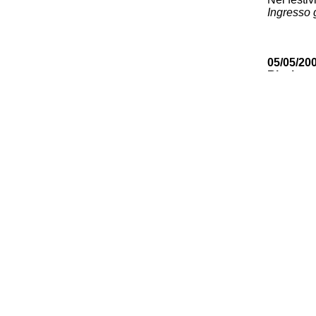
Ingresso g
05/05/20
Ricci
LA STA
Percorsi i
05/05/20
Oriani
La stori
europe
ore 16,30
Se Hitle
L'Europa 
(Ernesto G
07/05/200