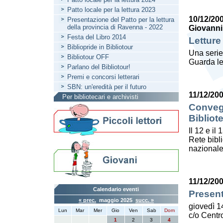
Patto locale per la lettura 2023
10/12/20
Presentazione del Patto per la lettura
della provincia di Ravenna - 2022
Giovanni
Festa del Libro 2014
Letture
Bibliopride in Bibliotour
Una serie
Bibliotour OFF
Guarda le
Parlano del Bibliotour!
Premi e concorsi letterari
SBN: un'eredità per il futuro
11/12/20
Per bibliotecari e archivisti
Convegn
Bibliot
Il 12 e il
Rete bibl
nazionale
11/12/20
Calendario eventi
Present
« prec.
maggio 2025
succ. »
giovedì 1
Lun
Mar
Mer
Gio
Ven
Sab
Dom
c/o Centro
1
2
3
4