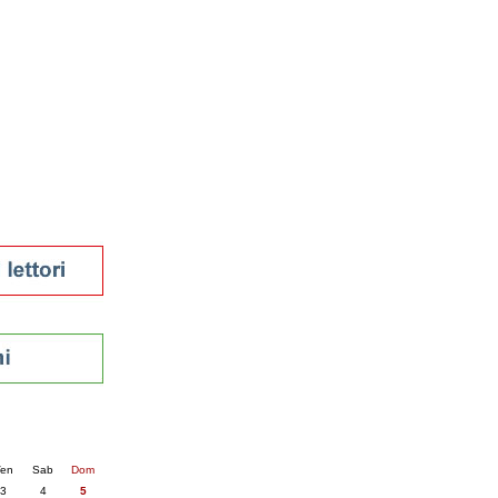
tura 2023
 per la lettura
enna - 2022
r
ari
futuro
sti
nti
6
succ. »
en
Sab
Dom
3
4
5