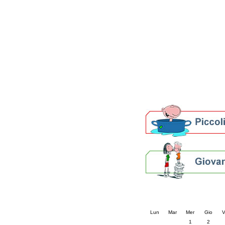
Patto locale per la let
Presentazione del Patto
della provincia di Rav
Festa del Libro 2014
Bibliopride in Bibliotou
Bibliotour OFF
Parlano del Bibliotour!
Premi e concorsi letter
SBN: un'eredità per il 
Per bibliotecari e archivi
Calendario eve
« prec.
aprile 202
Lun
Mar
Mer
Gio
V
1
2