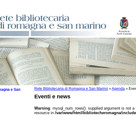
Rete Bibliotecaria di Romagna e San Marino
»
Agenda
»
Even
omagna e San
Eventi e news
Warning
: mysql_num_rows(): supplied argument is not a
resource in
/var/www/html/bibliotecheromagna/include
 la lettura
tura 2025
tura 2024