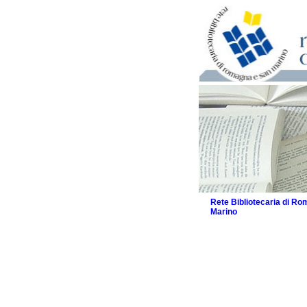
Rete Bibliotecaria di R
Marino
La Rete
Biblioteche e archivi
Agenda
Patto intercomunale per
2026
Patto locale per la let
Patto locale per la let