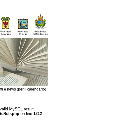
ti e news (per il calendario)
 valid MySQL result
/eRetr.php
on line
1212