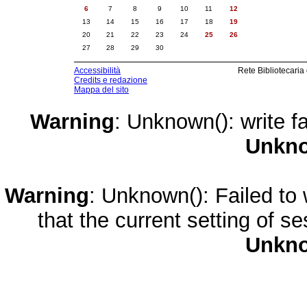
6
7
8
9
10
11
12
13
14
15
16
17
18
19
20
21
22
23
24
25
26
27
28
29
30
Accessibilità
Rete Bibliotecaria
Credits e redazione
Mappa del sito
Warning
: Unknown(): write fa
Unkn
Warning
: Unknown(): Failed to w
that the current setting of s
Unkn