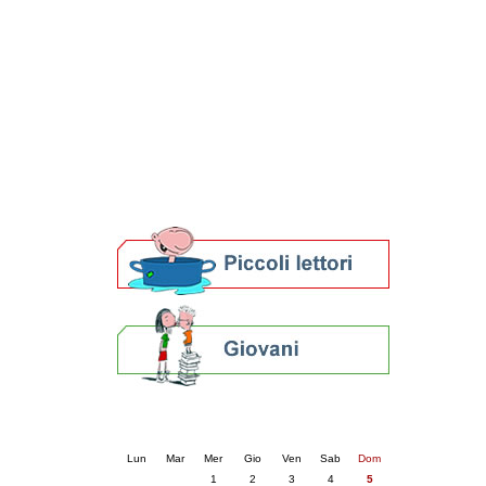
Patto locale per la lettura 2023
Presentazione del Patto per la lettura
della provincia di Ravenna - 2022
Festa del Libro 2014
Bibliopride in Bibliotour
Bibliotour OFF
Parlano del Bibliotour!
Premi e concorsi letterari
SBN: un'eredità per il futuro
Per bibliotecari e archivisti
Calendario eventi
« prec.
aprile 2026
succ. »
Lun
Mar
Mer
Gio
Ven
Sab
Dom
1
2
3
4
5