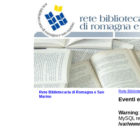
Rete Biblio
Rete Bibliotecaria di Romagna e San
Marino
Eventi 
La Rete
Biblioteche e archivi
Warning
Agenda
MySQL res
Patto intercomunale per la lettura
/var/www
2026
Patto locale per la lettura 2025
Patto locale per la lettura 2024