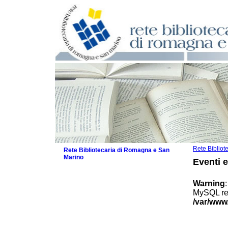
Rete Biblio
Rete Bibliotecaria di Romagna e San
Marino
Eventi 
La Rete
Biblioteche e archivi
Warning
Agenda
MySQL res
Patto intercomunale per la lettura
/var/www
2026
Patto locale per la lettura 2025
Patto locale per la lettura 2024