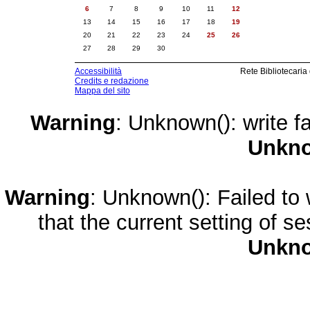
6
7
8
9
10
11
12
13
14
15
16
17
18
19
20
21
22
23
24
25
26
27
28
29
30
Accessibilità
Rete Bibliotecaria
Credits e redazione
Mappa del sito
Warning
: Unknown(): write fa
Unkn
Warning
: Unknown(): Failed to w
that the current setting of s
Unkn