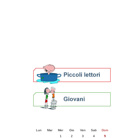
Patto locale per la lettura 2023
Presentazione del Patto per la lettura
della provincia di Ravenna - 2022
Festa del Libro 2014
Bibliopride in Bibliotour
Bibliotour OFF
Parlano del Bibliotour!
Premi e concorsi letterari
SBN: un'eredità per il futuro
Per bibliotecari e archivisti
Calendario eventi
« prec.
aprile 2026
succ. »
Lun
Mar
Mer
Gio
Ven
Sab
Dom
1
2
3
4
5