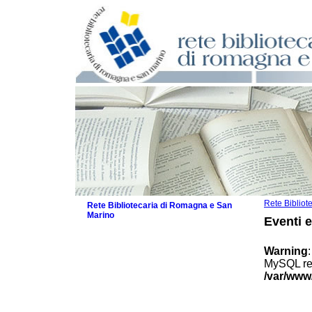
Rete Biblio
Rete Bibliotecaria di Romagna e San
Marino
Eventi 
La Rete
Biblioteche e archivi
Warning
Agenda
MySQL res
Patto intercomunale per la lettura
/var/www
2026
Patto locale per la lettura 2025
Patto locale per la lettura 2024