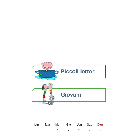
Patto locale per la lettura 2023
Presentazione del Patto per la lettura
della provincia di Ravenna - 2022
Festa del Libro 2014
Bibliopride in Bibliotour
Bibliotour OFF
Parlano del Bibliotour!
Premi e concorsi letterari
SBN: un'eredità per il futuro
Per bibliotecari e archivisti
Calendario eventi
« prec.
aprile 2026
succ. »
Lun
Mar
Mer
Gio
Ven
Sab
Dom
1
2
3
4
5