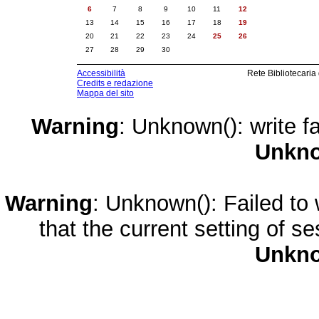
6
7
8
9
10
11
12
13
14
15
16
17
18
19
20
21
22
23
24
25
26
27
28
29
30
Accessibilità
Rete Bibliotecaria
Credits e redazione
Mappa del sito
Warning
: Unknown(): write fa
Unkn
Warning
: Unknown(): Failed to w
that the current setting of s
Unkn