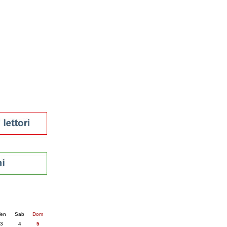
tura 2023
 per la lettura
enna - 2022
r
ari
futuro
sti
nti
6
succ. »
en
Sab
Dom
3
4
5