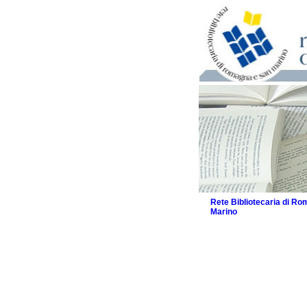
Rete Bibliotecaria di R
Marino
La Rete
Biblioteche e archivi
Agenda
Patto intercomunale per
2026
Patto locale per la let
Patto locale per la let