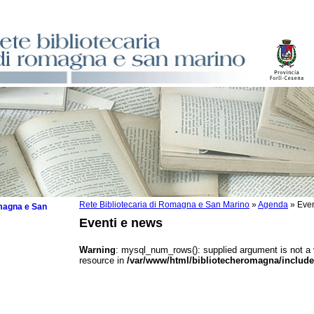
Rete Bibliotecaria di Romagna e San Marino
»
Agenda
»
Even
omagna e San
Eventi e news
Warning
: mysql_num_rows(): supplied argument is not a
resource in
/var/www/html/bibliotecheromagna/include
 la lettura
tura 2025
tura 2024