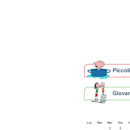
Patto locale per la let
Presentazione del Patto
della provincia di Rav
Festa del Libro 2014
Bibliopride in Bibliotou
Bibliotour OFF
Parlano del Bibliotour!
Premi e concorsi letter
SBN: un'eredità per il 
Per bibliotecari e archivi
Calendario eve
« prec.
aprile 202
Lun
Mar
Mer
Gio
V
1
2