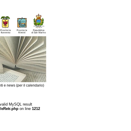
ti e news (per il calendario)
 valid MySQL result
/eRetr.php
on line
1212