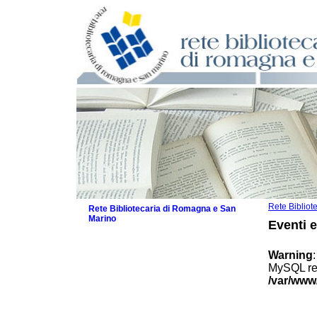
Rete Biblio
Rete Bibliotecaria di Romagna e San
Marino
Eventi 
La Rete
Biblioteche e archivi
Warning
Agenda
MySQL res
Patto intercomunale per la lettura
/var/www
2026
Patto locale per la lettura 2025
Patto locale per la lettura 2024