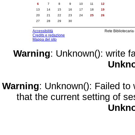
6
7
8
9
10
11
12
13
14
15
16
17
18
19
20
21
22
23
24
25
26
27
28
29
30
Accessibilità
Rete Bibliotecaria
Credits e redazione
Mappa del sito
Warning
: Unknown(): write fa
Unkn
Warning
: Unknown(): Failed to w
that the current setting of s
Unkn