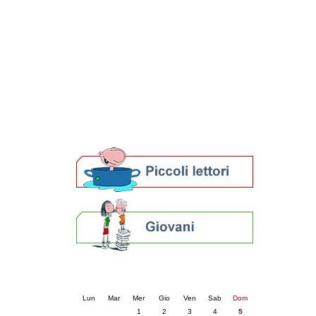
Patto locale per la lettura 2023
Presentazione del Patto per la lettura
della provincia di Ravenna - 2022
Festa del Libro 2014
Bibliopride in Bibliotour
Bibliotour OFF
Parlano del Bibliotour!
Premi e concorsi letterari
SBN: un'eredità per il futuro
Per bibliotecari e archivisti
Calendario eventi
« prec.
aprile 2026
succ. »
Lun
Mar
Mer
Gio
Ven
Sab
Dom
1
2
3
4
5