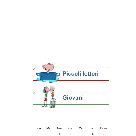
Patto locale per la lettura 2023
Presentazione del Patto per la lettura
della provincia di Ravenna - 2022
Festa del Libro 2014
Bibliopride in Bibliotour
Bibliotour OFF
Parlano del Bibliotour!
Premi e concorsi letterari
SBN: un'eredità per il futuro
Per bibliotecari e archivisti
Calendario eventi
« prec.
aprile 2026
succ. »
Lun
Mar
Mer
Gio
Ven
Sab
Dom
1
2
3
4
5