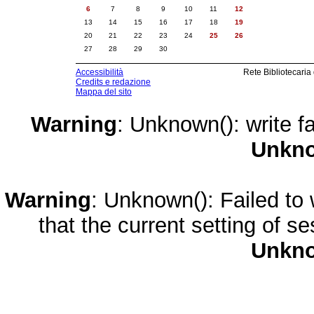
6
7
8
9
10
11
12
13
14
15
16
17
18
19
20
21
22
23
24
25
26
27
28
29
30
Accessibilità
Rete Bibliotecaria
Credits e redazione
Mappa del sito
Warning
: Unknown(): write fa
Unkn
Warning
: Unknown(): Failed to w
that the current setting of s
Unkn