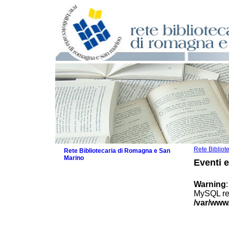
Rete Biblio
Rete Bibliotecaria di Romagna e San
Marino
Eventi 
La Rete
Biblioteche e archivi
Warning
Agenda
MySQL res
Patto intercomunale per la lettura
/var/www
2026
Patto locale per la lettura 2025
Patto locale per la lettura 2024