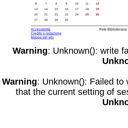
6
7
8
9
10
11
12
13
14
15
16
17
18
19
20
21
22
23
24
25
26
27
28
29
30
Accessibilità
Rete Bibliotecaria
Credits e redazione
Mappa del sito
Warning
: Unknown(): write fa
Unkn
Warning
: Unknown(): Failed to w
that the current setting of s
Unkn