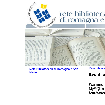
Rete Biblio
Rete Bibliotecaria di Romagna e San
Marino
Eventi 
La Rete
Biblioteche e archivi
Warning
Agenda
MySQL res
Patto intercomunale per la lettura
/var/www
2026
Patto locale per la lettura 2025
Patto locale per la lettura 2024