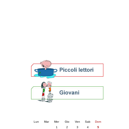
Patto locale per la lettura 2023
Presentazione del Patto per la lettura
della provincia di Ravenna - 2022
Festa del Libro 2014
Bibliopride in Bibliotour
Bibliotour OFF
Parlano del Bibliotour!
Premi e concorsi letterari
SBN: un'eredità per il futuro
Per bibliotecari e archivisti
Calendario eventi
« prec.
aprile 2026
succ. »
Lun
Mar
Mer
Gio
Ven
Sab
Dom
1
2
3
4
5