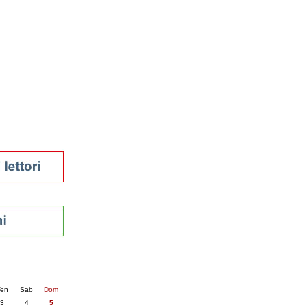
tura 2023
 per la lettura
enna - 2022
r
ari
futuro
sti
nti
6
succ. »
en
Sab
Dom
3
4
5