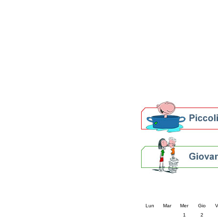
Patto locale per la let
Presentazione del Patto
della provincia di Rav
Festa del Libro 2014
Bibliopride in Bibliotou
Bibliotour OFF
Parlano del Bibliotour!
Premi e concorsi letter
SBN: un'eredità per il 
Per bibliotecari e archivi
Calendario eve
« prec.
aprile 202
Lun
Mar
Mer
Gio
V
1
2