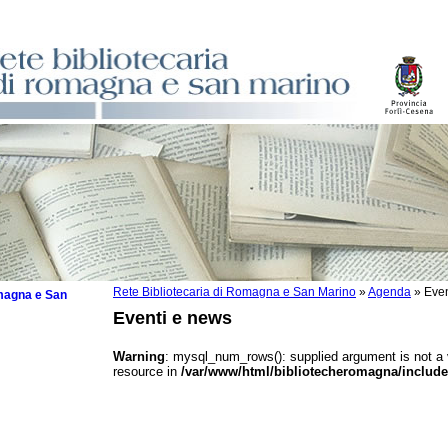
Rete Bibliotecaria di Romagna e San Marino
»
Agenda
»
Even
omagna e San
Eventi e news
Warning
: mysql_num_rows(): supplied argument is not a
resource in
/var/www/html/bibliotecheromagna/include
 la lettura
tura 2025
tura 2024