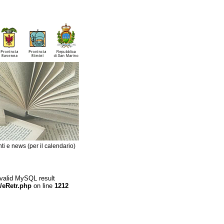
ti e news (per il calendario)
 valid MySQL result
/eRetr.php
on line
1212