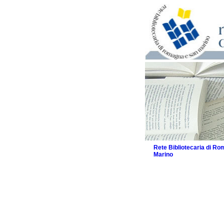
Rete Bibliotecaria di R
Marino
La Rete
Biblioteche e archivi
Agenda
Patto intercomunale per
2026
Patto locale per la let
Patto locale per la let