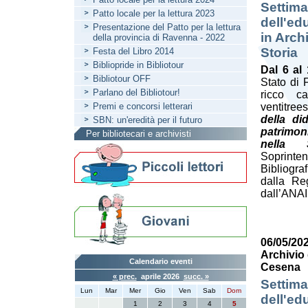
Settima
Patto locale per la lettura 2023
dell'ed
Presentazione del Patto per la lettura
in Arch
della provincia di Ravenna - 2022
Storia
Festa del Libro 2014
Bibliopride in Bibliotour
Dal 6 al
Bibliotour OFF
Stato di 
Parlano del Bibliotour!
ricco ca
Premi e concorsi letterari
ventitree
della di
SBN: un'eredità per il futuro
patrimoni
Per bibliotecari e archivisti
nella S
Soprint
Bibliogr
dalla Re
dall’ANA
06/05/202
Archivio 
Calendario eventi
Cesena
« prec.
aprile 2026
succ. »
Settima
Lun
Mar
Mer
Gio
Ven
Sab
Dom
dell'ed
1
2
3
4
5