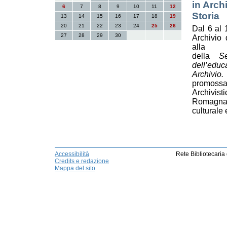
in Arch
6
7
8
9
10
11
12
Storia
13
14
15
16
17
18
19
20
21
22
23
24
25
26
Dal 6 al 
27
28
29
30
Archivio 
alla v
della
S
dell’ed
Archivio
promoss
Archivist
Romagna,
culturale
Accessibilità
Rete Bibliotecaria
Credits e redazione
Mappa del sito