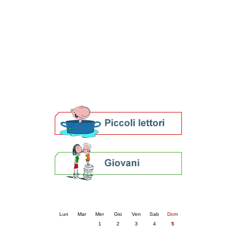
Patto locale per la lettura 2023
Presentazione del Patto per la lettura
della provincia di Ravenna - 2022
Festa del Libro 2014
Bibliopride in Bibliotour
Bibliotour OFF
Parlano del Bibliotour!
Premi e concorsi letterari
SBN: un'eredità per il futuro
Per bibliotecari e archivisti
Calendario eventi
« prec.
aprile 2026
succ. »
Lun
Mar
Mer
Gio
Ven
Sab
Dom
1
2
3
4
5