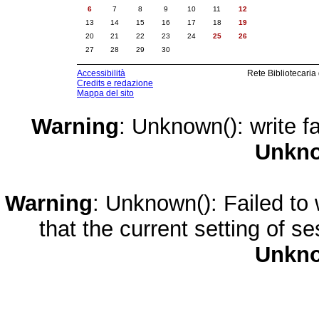
6
7
8
9
10
11
12
13
14
15
16
17
18
19
20
21
22
23
24
25
26
27
28
29
30
Accessibilità
Rete Bibliotecaria
Credits e redazione
Mappa del sito
Warning
: Unknown(): write fa
Unkn
Warning
: Unknown(): Failed to w
that the current setting of s
Unkn