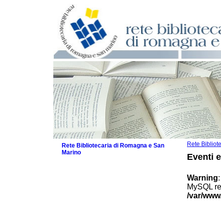
Rete Biblio
Rete Bibliotecaria di Romagna e San
Marino
Eventi 
La Rete
Biblioteche e archivi
Warning
Agenda
MySQL res
Patto intercomunale per la lettura
/var/www
2026
Patto locale per la lettura 2025
Patto locale per la lettura 2024