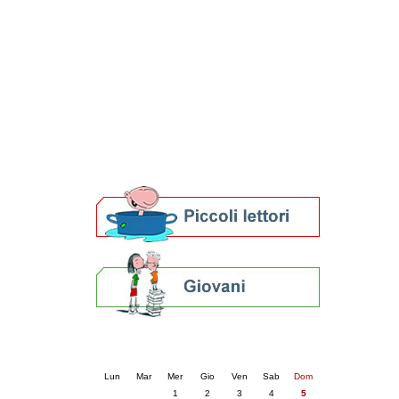
Patto locale per la lettura 2023
Presentazione del Patto per la lettura
della provincia di Ravenna - 2022
Festa del Libro 2014
Bibliopride in Bibliotour
Bibliotour OFF
Parlano del Bibliotour!
Premi e concorsi letterari
SBN: un'eredità per il futuro
Per bibliotecari e archivisti
Calendario eventi
« prec.
aprile 2026
succ. »
Lun
Mar
Mer
Gio
Ven
Sab
Dom
1
2
3
4
5