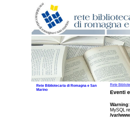
Rete Biblio
Rete Bibliotecaria di Romagna e San
Marino
Eventi 
La Rete
Biblioteche e archivi
Warning
Agenda
MySQL res
Patto intercomunale per la lettura
/var/www
2026
Patto locale per la lettura 2025
Patto locale per la lettura 2024