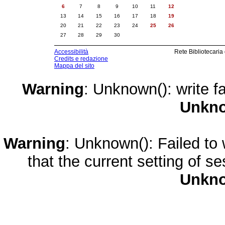
6
7
8
9
10
11
12
13
14
15
16
17
18
19
20
21
22
23
24
25
26
27
28
29
30
Accessibilità
Rete Bibliotecaria
Credits e redazione
Mappa del sito
Warning
: Unknown(): write fa
Unkn
Warning
: Unknown(): Failed to w
that the current setting of s
Unkn