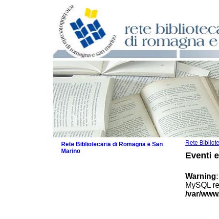
Rete Biblio
Rete Bibliotecaria di Romagna e San
Marino
Eventi 
La Rete
Biblioteche e archivi
Warning
Agenda
MySQL res
Patto intercomunale per la lettura
/var/www
2026
Patto locale per la lettura 2025
Patto locale per la lettura 2024