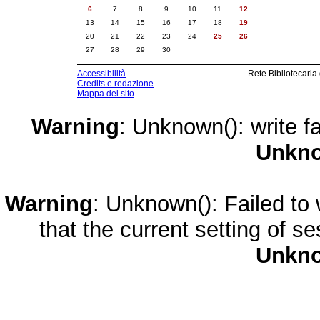
6
7
8
9
10
11
12
13
14
15
16
17
18
19
20
21
22
23
24
25
26
27
28
29
30
Accessibilità
Rete Bibliotecaria
Credits e redazione
Mappa del sito
Warning
: Unknown(): write fa
Unkn
Warning
: Unknown(): Failed to w
that the current setting of s
Unkn