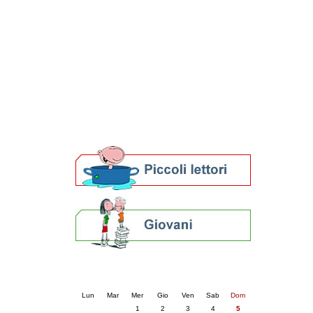
Patto locale per la lettura 2023
Presentazione del Patto per la lettura
della provincia di Ravenna - 2022
Festa del Libro 2014
Bibliopride in Bibliotour
Bibliotour OFF
Parlano del Bibliotour!
Premi e concorsi letterari
SBN: un'eredità per il futuro
Per bibliotecari e archivisti
Calendario eventi
« prec.
aprile 2026
succ. »
Lun
Mar
Mer
Gio
Ven
Sab
Dom
1
2
3
4
5