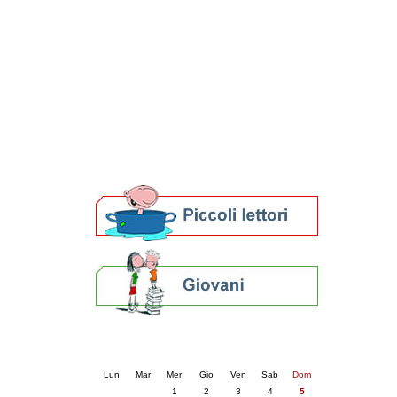
Patto locale per la lettura 2023
Presentazione del Patto per la lettura
della provincia di Ravenna - 2022
Festa del Libro 2014
Bibliopride in Bibliotour
Bibliotour OFF
Parlano del Bibliotour!
Premi e concorsi letterari
SBN: un'eredità per il futuro
Per bibliotecari e archivisti
Calendario eventi
« prec.
aprile 2026
succ. »
Lun
Mar
Mer
Gio
Ven
Sab
Dom
1
2
3
4
5