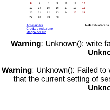
6
7
8
9
10
11
12
13
14
15
16
17
18
19
20
21
22
23
24
25
26
27
28
29
30
Accessibilità
Rete Bibliotecaria
Credits e redazione
Mappa del sito
Warning
: Unknown(): write fa
Unkn
Warning
: Unknown(): Failed to w
that the current setting of s
Unkn