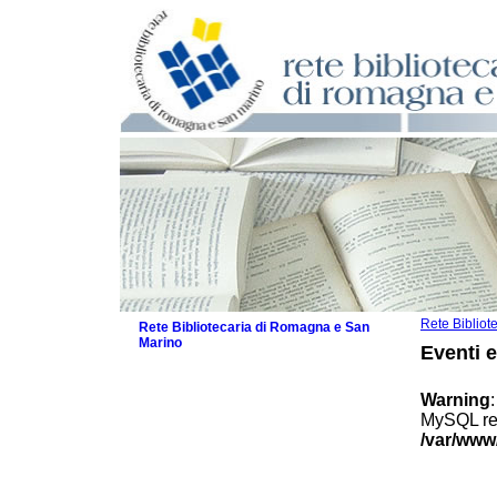
Rete Biblio
Rete Bibliotecaria di Romagna e San
Marino
Eventi 
La Rete
Biblioteche e archivi
Warning
Agenda
MySQL res
Patto intercomunale per la lettura
/var/www
2026
Patto locale per la lettura 2025
Patto locale per la lettura 2024