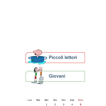
Patto locale per la lettura 2023
Presentazione del Patto per la lettura
della provincia di Ravenna - 2022
Festa del Libro 2014
Bibliopride in Bibliotour
Bibliotour OFF
Parlano del Bibliotour!
Premi e concorsi letterari
SBN: un'eredità per il futuro
Per bibliotecari e archivisti
Calendario eventi
« prec.
aprile 2026
succ. »
Lun
Mar
Mer
Gio
Ven
Sab
Dom
1
2
3
4
5