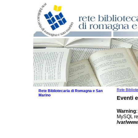
Rete Biblio
Rete Bibliotecaria di Romagna e San
Marino
Eventi 
La Rete
Biblioteche e archivi
Warning
Agenda
MySQL res
Patto intercomunale per la lettura
/var/www
2026
Patto locale per la lettura 2025
Patto locale per la lettura 2024