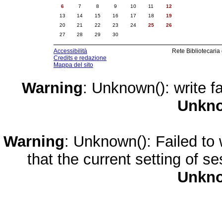
6
7
8
9
10
11
12
13
14
15
16
17
18
19
20
21
22
23
24
25
26
27
28
29
30
Accessibilità
Rete Bibliotecaria
Credits e redazione
Mappa del sito
Warning
: Unknown(): write fa
Unkn
Warning
: Unknown(): Failed to w
that the current setting of s
Unkn