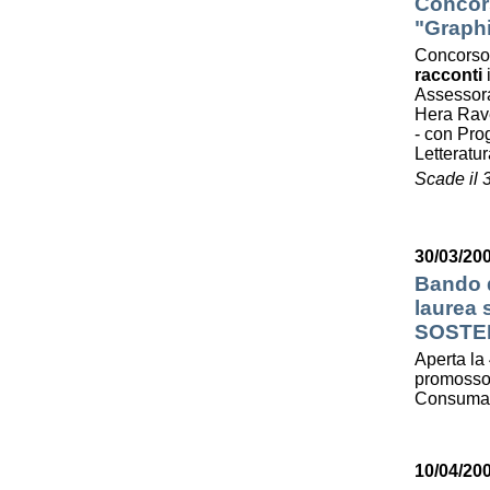
Concors
"Graphi
Concorso
racconti
Assessora
Hera Ra
- con Prog
Letterat
Scade il 
30/03/200
Bando d
laurea
SOSTE
Aperta la 
promosso 
Consumato
10/04/20