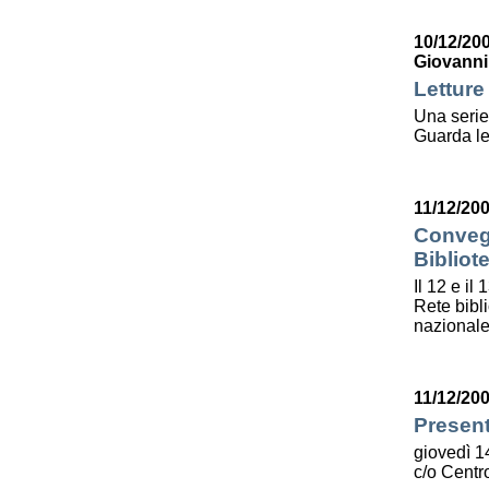
10/12/20
Giovanni
Letture
Una serie
Guarda le
11/12/20
Convegn
Bibliot
Il 12 e il
Rete bibl
nazionale
11/12/20
Present
giovedì 1
c/o Centro