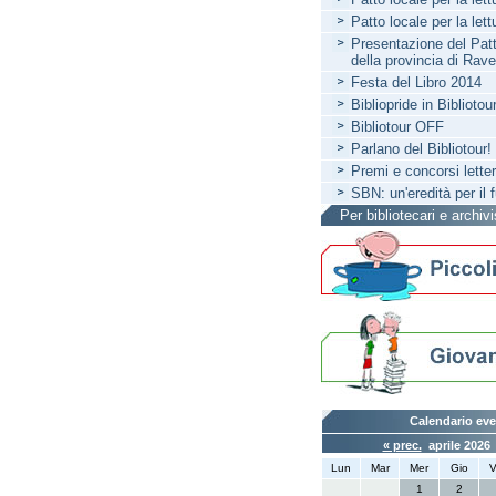
Patto locale per la let
Presentazione del Patto
della provincia di Rav
Festa del Libro 2014
Bibliopride in Bibliotou
Bibliotour OFF
Parlano del Bibliotour!
Premi e concorsi letter
SBN: un'eredità per il 
Per bibliotecari e archivi
Calendario eve
« prec.
aprile 202
Lun
Mar
Mer
Gio
V
1
2