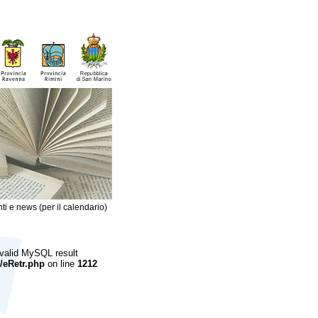
ti e news (per il calendario)
 valid MySQL result
/eRetr.php
on line
1212