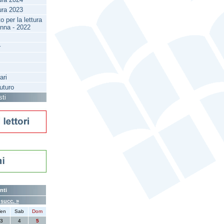
tura 2023
 per la lettura
enna - 2022
r
ari
futuro
sti
nti
6
succ. »
en
Sab
Dom
3
4
5