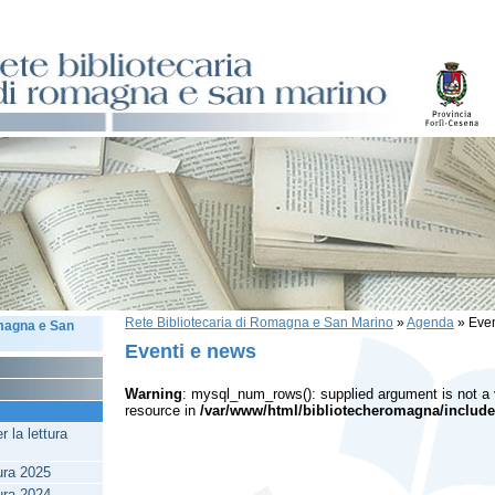
Rete Bibliotecaria di Romagna e San Marino
»
Agenda
»
Even
omagna e San
Eventi e news
Warning
: mysql_num_rows(): supplied argument is not a
resource in
/var/www/html/bibliotecheromagna/include
 la lettura
tura 2025
tura 2024