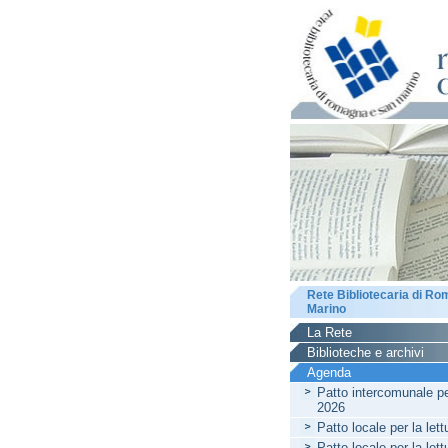
Rete Bibliotecaria di R
Marino
La Rete
Biblioteche e archivi
Agenda
Patto intercomunale per
2026
Patto locale per la let
Patto locale per la let