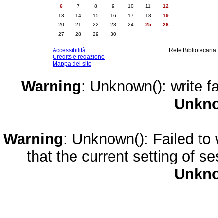
6
7
8
9
10
11
12
13
14
15
16
17
18
19
20
21
22
23
24
25
26
27
28
29
30
Accessibilità
Rete Bibliotecaria
Credits e redazione
Mappa del sito
Warning
: Unknown(): write fa
Unkn
Warning
: Unknown(): Failed to w
that the current setting of s
Unkn