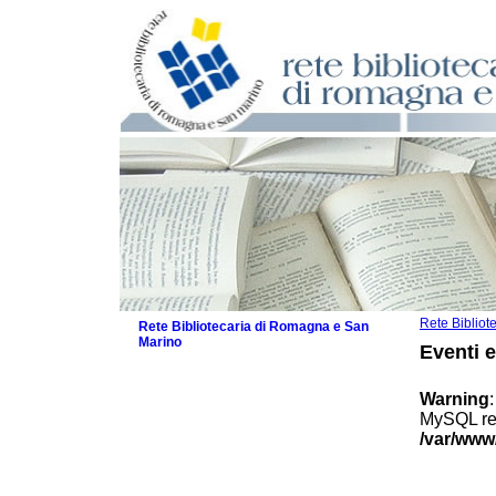
Rete Biblio
Rete Bibliotecaria di Romagna e San
Marino
Eventi 
La Rete
Biblioteche e archivi
Warning
Agenda
MySQL res
Patto intercomunale per la lettura
/var/www
2026
Patto locale per la lettura 2025
Patto locale per la lettura 2024