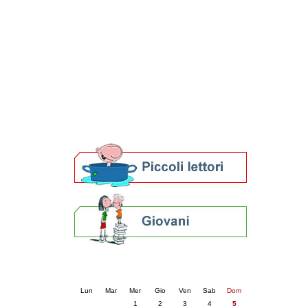
Patto locale per la lettura 2023
Presentazione del Patto per la lettura
della provincia di Ravenna - 2022
Festa del Libro 2014
Bibliopride in Bibliotour
Bibliotour OFF
Parlano del Bibliotour!
Premi e concorsi letterari
SBN: un'eredità per il futuro
Per bibliotecari e archivisti
Calendario eventi
« prec.
aprile 2026
succ. »
Lun
Mar
Mer
Gio
Ven
Sab
Dom
1
2
3
4
5