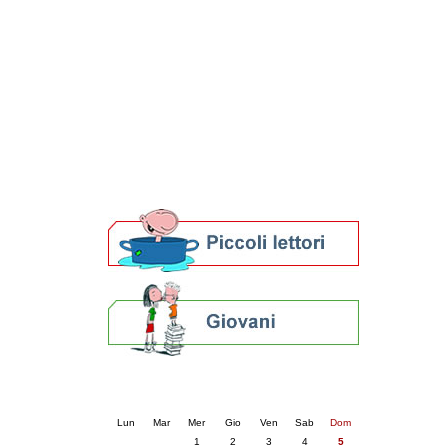
Patto locale per la lettura 2023
Presentazione del Patto per la lettura
della provincia di Ravenna - 2022
Festa del Libro 2014
Bibliopride in Bibliotour
Bibliotour OFF
Parlano del Bibliotour!
Premi e concorsi letterari
SBN: un'eredità per il futuro
Per bibliotecari e archivisti
Calendario eventi
« prec.
aprile 2026
succ. »
Lun
Mar
Mer
Gio
Ven
Sab
Dom
1
2
3
4
5