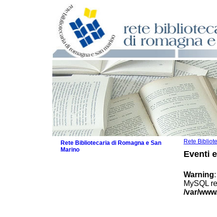
Rete Biblio
Rete Bibliotecaria di Romagna e San
Marino
Eventi 
La Rete
Biblioteche e archivi
Warning
Agenda
MySQL res
Patto intercomunale per la lettura
/var/www
2026
Patto locale per la lettura 2025
Patto locale per la lettura 2024