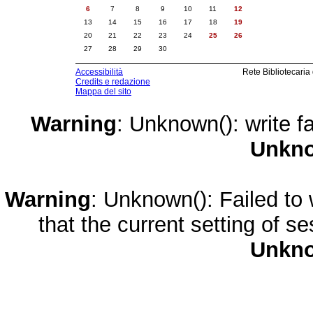
6
7
8
9
10
11
12
13
14
15
16
17
18
19
20
21
22
23
24
25
26
27
28
29
30
Accessibilità
Rete Bibliotecaria
Credits e redazione
Mappa del sito
Warning
: Unknown(): write fa
Unkn
Warning
: Unknown(): Failed to w
that the current setting of s
Unkn