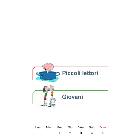
Patto locale per la lettura 2023
Presentazione del Patto per la lettura
della provincia di Ravenna - 2022
Festa del Libro 2014
Bibliopride in Bibliotour
Bibliotour OFF
Parlano del Bibliotour!
Premi e concorsi letterari
SBN: un'eredità per il futuro
Per bibliotecari e archivisti
Calendario eventi
« prec.
aprile 2026
succ. »
Lun
Mar
Mer
Gio
Ven
Sab
Dom
1
2
3
4
5