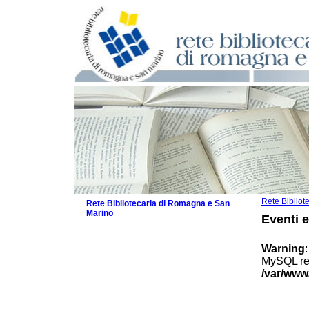
Rete Biblio
Rete Bibliotecaria di Romagna e San
Marino
Eventi 
La Rete
Biblioteche e archivi
Warning
Agenda
MySQL res
Patto intercomunale per la lettura
/var/www
2026
Patto locale per la lettura 2025
Patto locale per la lettura 2024