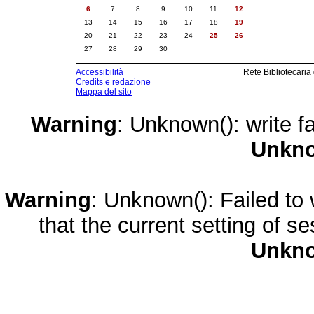
6
7
8
9
10
11
12
13
14
15
16
17
18
19
20
21
22
23
24
25
26
27
28
29
30
Accessibilità
Rete Bibliotecaria
Credits e redazione
Mappa del sito
Warning
: Unknown(): write fa
Unkn
Warning
: Unknown(): Failed to w
that the current setting of s
Unkn