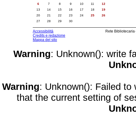
6
7
8
9
10
11
12
13
14
15
16
17
18
19
20
21
22
23
24
25
26
27
28
29
30
Accessibilità
Rete Bibliotecaria
Credits e redazione
Mappa del sito
Warning
: Unknown(): write fa
Unkn
Warning
: Unknown(): Failed to w
that the current setting of s
Unkn