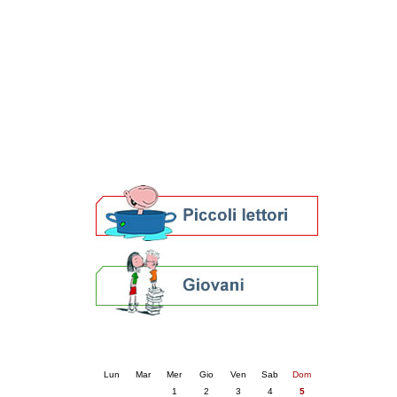
Patto locale per la lettura 2023
Presentazione del Patto per la lettura
della provincia di Ravenna - 2022
Festa del Libro 2014
Bibliopride in Bibliotour
Bibliotour OFF
Parlano del Bibliotour!
Premi e concorsi letterari
SBN: un'eredità per il futuro
Per bibliotecari e archivisti
Calendario eventi
« prec.
aprile 2026
succ. »
Lun
Mar
Mer
Gio
Ven
Sab
Dom
1
2
3
4
5