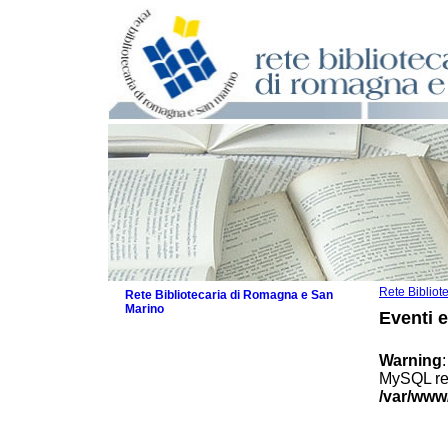
Rete Biblio
Rete Bibliotecaria di Romagna e San
Marino
Eventi 
La Rete
Biblioteche e archivi
Warning
Agenda
MySQL res
Patto intercomunale per la lettura
/var/www
2026
Patto locale per la lettura 2025
Patto locale per la lettura 2024