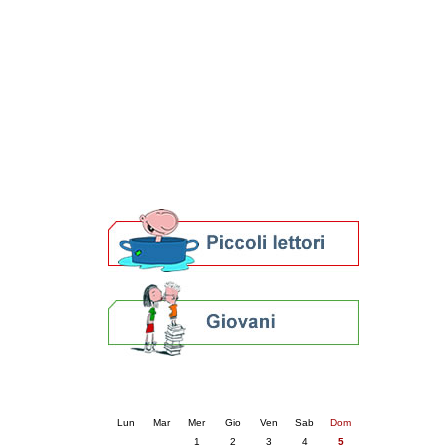
Patto locale per la lettura 2023
Presentazione del Patto per la lettura
della provincia di Ravenna - 2022
Festa del Libro 2014
Bibliopride in Bibliotour
Bibliotour OFF
Parlano del Bibliotour!
Premi e concorsi letterari
SBN: un'eredità per il futuro
Per bibliotecari e archivisti
Calendario eventi
« prec.
aprile 2026
succ. »
Lun
Mar
Mer
Gio
Ven
Sab
Dom
1
2
3
4
5