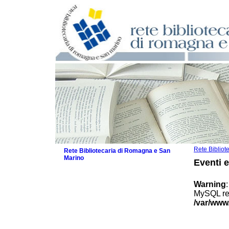
Rete Biblio
Rete Bibliotecaria di Romagna e San
Marino
Eventi 
La Rete
Biblioteche e archivi
Warning
Agenda
MySQL res
Patto intercomunale per la lettura
/var/www
2026
Patto locale per la lettura 2025
Patto locale per la lettura 2024