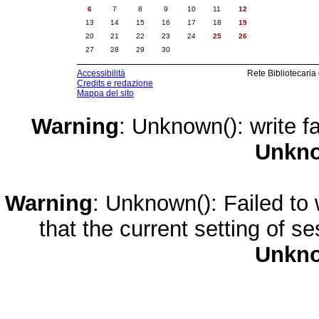
6
7
8
9
10
11
12
13
14
15
16
17
18
19
20
21
22
23
24
25
26
27
28
29
30
Accessibilità
Rete Bibliotecaria
Credits e redazione
Mappa del sito
Warning
: Unknown(): write fa
Unkn
Warning
: Unknown(): Failed to w
that the current setting of s
Unkn