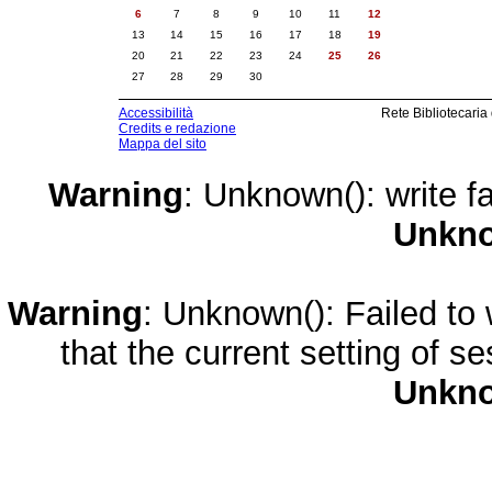
6
7
8
9
10
11
12
13
14
15
16
17
18
19
20
21
22
23
24
25
26
27
28
29
30
Accessibilità
Rete Bibliotecaria
Credits e redazione
Mappa del sito
Warning
: Unknown(): write fa
Unkn
Warning
: Unknown(): Failed to w
that the current setting of s
Unkn