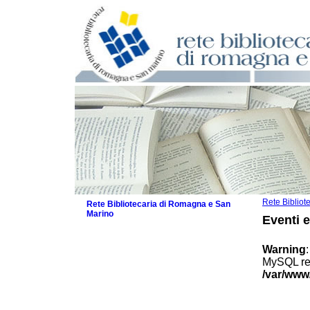
Rete Biblio
Rete Bibliotecaria di Romagna e San
Marino
Eventi 
La Rete
Biblioteche e archivi
Warning
Agenda
MySQL res
Patto intercomunale per la lettura
/var/www
2026
Patto locale per la lettura 2025
Patto locale per la lettura 2024