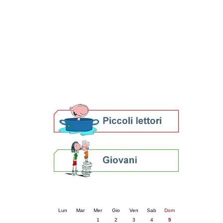
Patto locale per la lettura 2023
Presentazione del Patto per la lettura
della provincia di Ravenna - 2022
Festa del Libro 2014
Bibliopride in Bibliotour
Bibliotour OFF
Parlano del Bibliotour!
Premi e concorsi letterari
SBN: un'eredità per il futuro
Per bibliotecari e archivisti
Calendario eventi
« prec.
aprile 2026
succ. »
Lun
Mar
Mer
Gio
Ven
Sab
Dom
1
2
3
4
5