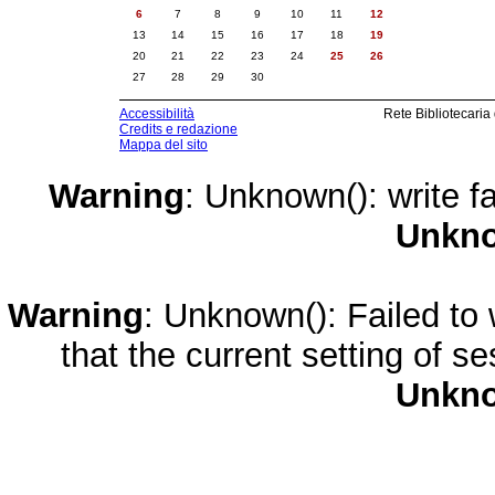
6
7
8
9
10
11
12
13
14
15
16
17
18
19
20
21
22
23
24
25
26
27
28
29
30
Accessibilità
Rete Bibliotecaria
Credits e redazione
Mappa del sito
Warning
: Unknown(): write fa
Unkn
Warning
: Unknown(): Failed to w
that the current setting of s
Unkn