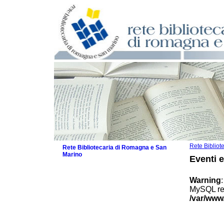
Rete Biblio
Rete Bibliotecaria di Romagna e San
Marino
Eventi 
La Rete
Biblioteche e archivi
Warning
Agenda
MySQL res
Patto intercomunale per la lettura
/var/www
2026
Patto locale per la lettura 2025
Patto locale per la lettura 2024