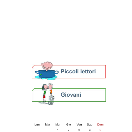
Patto locale per la lettura 2023
Presentazione del Patto per la lettura
della provincia di Ravenna - 2022
Festa del Libro 2014
Bibliopride in Bibliotour
Bibliotour OFF
Parlano del Bibliotour!
Premi e concorsi letterari
SBN: un'eredità per il futuro
Per bibliotecari e archivisti
Calendario eventi
« prec.
aprile 2026
succ. »
Lun
Mar
Mer
Gio
Ven
Sab
Dom
1
2
3
4
5